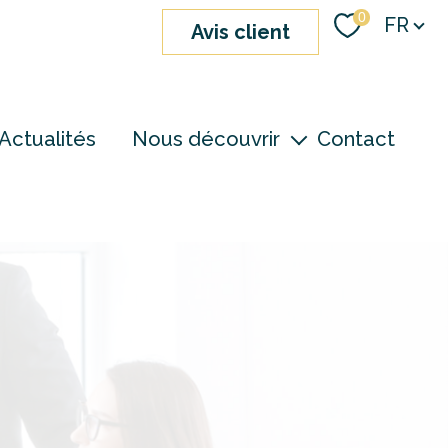
Langue
0
FR
avis client
Actualités
Nous découvrir
Contact
nos agences
notre équipe
devenir consultant