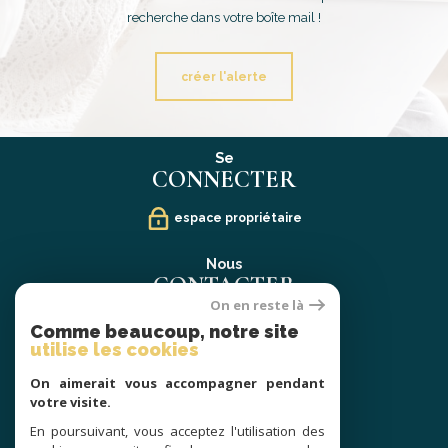
recherche dans votre boîte mail !
créer l'alerte
Se
CONNECTER
espace propriétaire
Nous
CONTACTER
On en reste là
02 40 21 91 13
Comme beaucoup, notre site
contact@prestige-atlantique.fr
utilise les cookies
On aimerait vous accompagner pendant
Nous
votre visite.
SUIVRE
En poursuivant, vous acceptez l'utilisation des