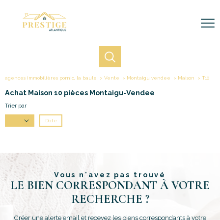
agences immobilières pornic, la baule
Vente
Montaigu vendee
Maison
T10
Achat Maison 10 pièces Montaigu-Vendee
Trier par
Date
Prix
Vous n'avez pas trouvé
LE BIEN CORRESPONDANT À VOTRE
RECHERCHE ?
Créer une alerte email et recevez les biens correspondants à votre