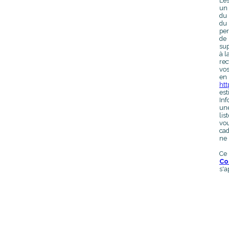
Les
un 
du 
du
per
de 
sup
à l
rec
vos
en 
htt
est
Inf
une
lis
vou
cad
ne 
Ce
Co
s'a