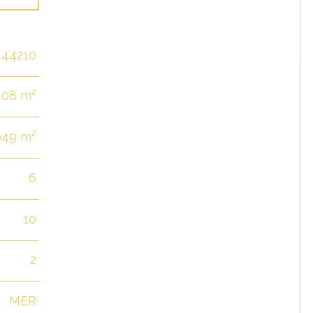
44210
408 m²
049 m²
6
10
2
MER