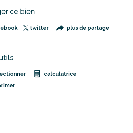
er ce bien
cebook
twitter
plus de partage
tils
ectionner
calculatrice
primer