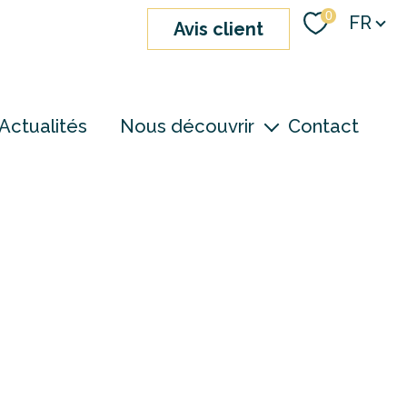
Langue
0
FR
avis client
Actualités
Nous découvrir
Contact
nos agences
notre équipe
devenir consultant