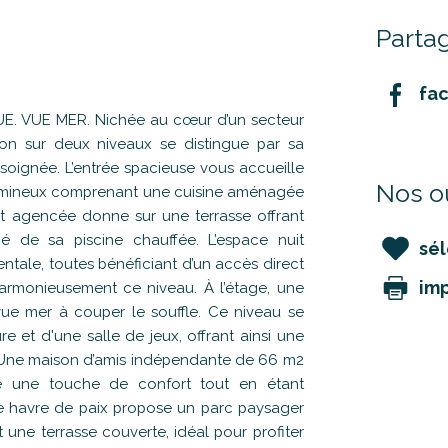
Partag
fa
 VUE MER. Nichée au cœur d’un secteur
tion sur deux niveaux se distingue par sa
 soignée. L’entrée spacieuse vous accueille
Nos ou
 lumineux comprenant une cuisine aménagée
nt agencée donne sur une terrasse offrant
é de sa piscine chauffée. L’espace nuit
sél
tale, toutes bénéficiant d’un accès direct
im
harmonieusement ce niveau. À l’étage, une
vue mer à couper le souffle. Ce niveau se
 et d'une salle de jeux, offrant ainsi une
e. Une maison d’amis indépendante de 66 m2
e une touche de confort tout en étant
able havre de paix propose un parc paysager
 une terrasse couverte, idéal pour profiter