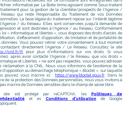
 informations recueillies sur ce formulaire sont enregistrées dans
fichier informatisé par La Boite Immo agissant comme Sous-traitant
traitement pour la gestion de la clientèle/prospects de l'Agence /
 Réseau qui reste Responsable du Traitement de vos Données
sonnelles. La base légale du traitement repose sur l'intérêt légitime
l'Agence / du Réseau. Elles sont conservées jusqu'à demande de
pression et sont destinées à l'Agence / au Réseau. Conformément
a loi « informatique et libertés », vous disposez des droits d’accès, de
tification, d’effacement, d’opposition, de limitation et de portabilité de
 données. Vous pouvez retirer votre consentement à tout moment
contactant directement l’Agence / Le Réseau. Consultez le site
ps://cnil.fr/fr
pour plus d’informations sur vos droits. Si vous
imez, après avoir contacté l'Agence / le Réseau, que vos droits «
ormatique et Libertés » ne sont pas respectés, vous pouvez adresser
 réclamation à la CNIL. Nous vous informons de l’existence de la
te d'opposition au démarchage téléphonique « Bloctel », sur laquelle
s pouvez vous inscrire ici :
https://www.bloctel.gouv.fr
. Dans le
re de la protection des Données personnelles, nous vous invitons à
pas inscrire de Données sensibles dans le champ de saisie libre.
 site est protégé par reCAPTCHA, les
Politiques de
nfidentialité
et es
Conditions d'utilisation
de Google
ppliquent.