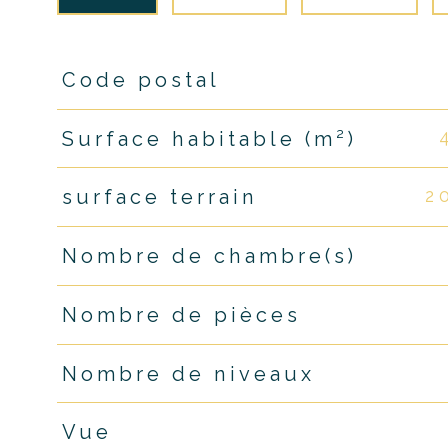
Code postal
TRAD_PAMPERO_Caracteristique
Valeurs
Surface habitable (m²)
2 
surface terrain
Nombre de chambre(s)
Nombre de pièces
Nombre de niveaux
Vue