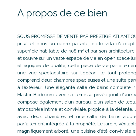
A propos de ce bien
SOUS PROMESSE DE VENTE PAR PRESTIGE ATLANTIQUE.
prisé et dans un cadre paisible, cette villa d’excep
superficie habitable de 408 m² et par son architecture
et s’ouvre sur un vaste espace de vie en open space
et équipée de qualité, cette pièce de vie parfaiteme
une vue spectaculaire sur l'océan, le tout prolong
comprend deux chambres spacieuses et une suite paren
à l’extérieur. Une élégante salle de bains complète 
Master Bedroom avec sa terrasse privée jouit d’une 
compose également d'un bureau, d'un salon de lecture
atmosphère intime et conviviale, propice à la détent
avec deux chambres et une salle de bains ajout
parfaitement intégrée à la propriété. Le jardin, vérit
magnifiquement arboré, une cuisine d’été conviviale et