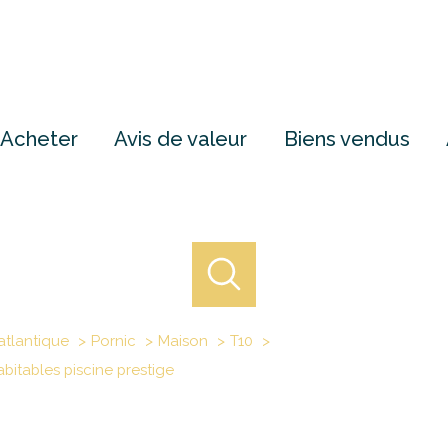
Acheter
Avis de valeur
Biens vendus
atlantique
Pornic
Maison
T10
itables piscine prestige