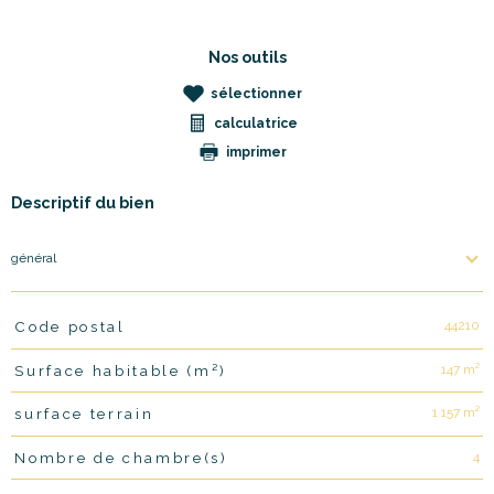
Nos outils
sélectionner
calculatrice
imprimer
Descriptif du bien
général
44210
Code postal
TRAD_PAMPERO_Caracteristique
Valeurs
147 m²
Surface habitable (m²)
1 157 m²
surface terrain
4
Nombre de chambre(s)