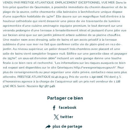
VENDU PAR PRESTIGE ATLANTIQUE. EMPLACEMENT EXCEPTIONNEL VUE MER. Dans le
très prisé quartier de Gourmalon, à proximité immédiate du chemin douanier et de la
plage de la source, cette charmante villa balnéaire à l’architecture unique dispose
d’une superficie habitable de 147m². Elle s’ouvre sur un magnifique hall d’entrée à la
hauteur cathédrale qui vient desservir une pièce de vie traversante de lumière
agrémentée d’une cuisine aménagée équipée premium, le tout donnant sur une
véranda prolongée d’une terrasse à l’ensoleillement idéal et jouissant d’une jolie vue
sur l’océan ainsi que sur son jardin joliment arboré sublimé de sa piscine chauffée.
Une master room avec dressing, salle de bains et son accès privatif à la terrasse
sublimée d’une vue mer ne fait que confirmer cette vie de plain-pied en rez-de-
jardin. Au niveau supérieur, un palier dessert trois chambres avec placard et une
salle de bains vient complèter l’espace nuit. Édifiée sur une parcelle close et paysager
de 1157m², un sous-sol d’environ 100m² incluant un vaste garage donne une touche
finale à ce bien rare et recherché. “Les informations sur les risques auxquels ce bien
est exposé sont disponibles sur le site Géorisques http://www.georisques.gouv.fr”. Pour
plus de renseignements ou pour organiser une visite privée, contactez-nous sans plus
attendre, PRESTIGE ATLANTIQUE 02.40.21.91.13. Prix de vente 1 290 000€ FAI dont 5 %
d'honoraires agence à la charge de l'acquéreur soit un prix net vendeur de 1 228
Partager ce bien
facebook
twitter
plus de partage