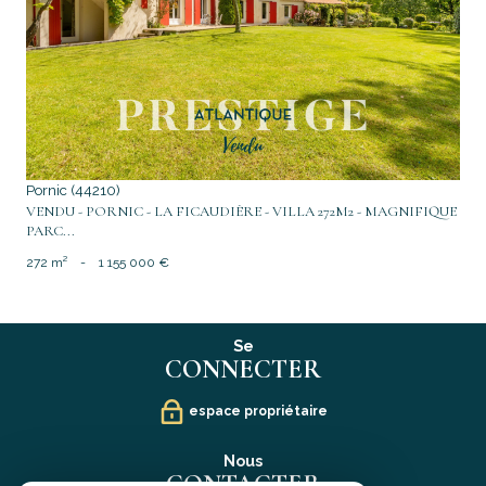
voir le bien
Pornic (44210)
VENDU - PORNIC - LA FICAUDIÈRE - VILLA 272M2 - MAGNIFIQUE
PARC...
272 m²
-
1 155 000 €
Se
CONNECTER
espace propriétaire
Nous
CONTACTER