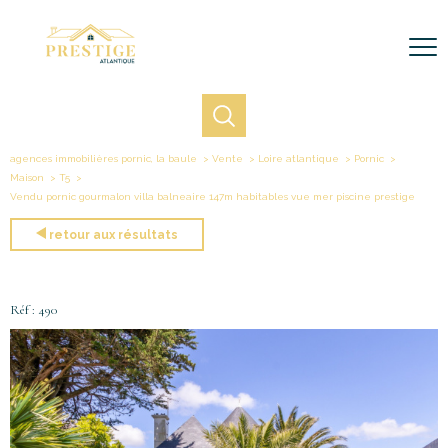
agences immobilières pornic, la baule
Vente
Loire atlantique
Pornic
Maison
T5
Vendu pornic gourmalon villa balneaire 147m habitables vue mer piscine prestige
retour aux résultats
Réf : 490