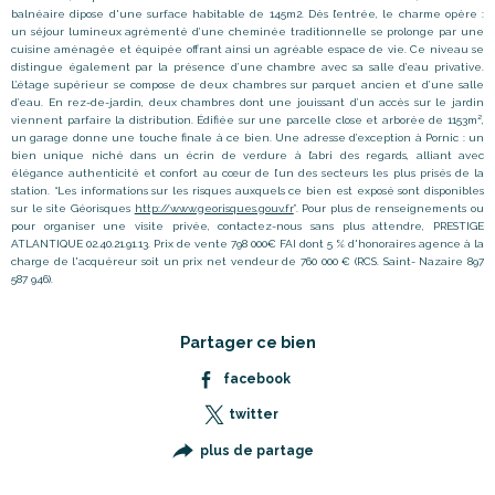
balnéaire dipose d'une surface habitable de 145m2.
Dès l’entrée, le charme opère :
un séjour lumineux agrémenté d’une cheminée traditionnelle se prolonge par une
cuisine aménagée et équipée offrant ainsi un agréable espace de vie. Ce niveau se
distingue également par la présence d’une chambre avec sa salle d’eau privative.
L’étage supérieur se compose de deux chambres sur parquet ancien et d’une salle
d’eau. En rez-de-jardin, deux chambres dont une jouissant d’un accès sur le jardin
viennent parfaire la distribution. Édifiée sur une parcelle close et arborée de 1153m²,
un garage donne une touche finale à ce bien. Une adresse d’exception à Pornic : un
bien unique niché dans un écrin de verdure à l’abri des regards, alliant avec
élégance authenticité et confort au cœur de l’un des secteurs les plus prisés de la
station. “Les informations sur les risques auxquels ce bien est exposé sont disponibles
sur le site Géorisques
http://www.georisques.gouv.fr
”. Pour plus de renseignements ou
pour organiser une visite privée, contactez-nous sans plus attendre, PRESTIGE
ATLANTIQUE 02.40.21.91.13. Prix de vente 798 000€ FAI dont 5 % d'honoraires agence à la
charge de l'acquéreur soit un prix net vendeur de 760 000 € (RCS. Saint- Nazaire 897
587 946).
Partager ce bien
facebook
twitter
plus de partage