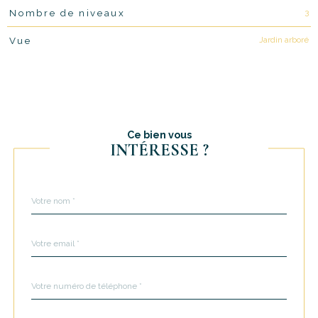
3
Nombre de niveaux
Jardin arboré
Vue
Ce bien vous
INTÉRESSE ?
Nom
Fieldset
*
par
défaut
email
*
Téléphone
*