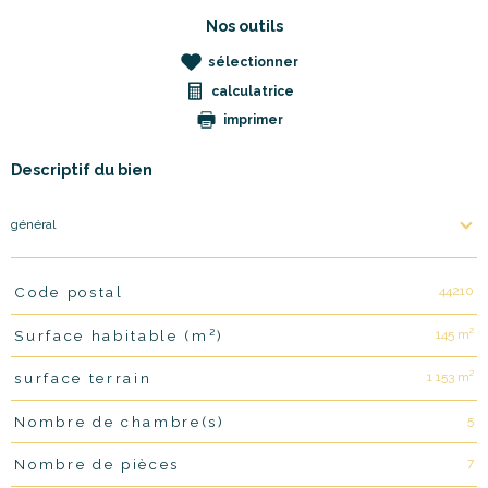
Nos outils
sélectionner
calculatrice
imprimer
Descriptif du bien
général
44210
Code postal
TRAD_PAMPERO_Caracteristique
Valeurs
145 m²
Surface habitable (m²)
1 153 m²
surface terrain
5
Nombre de chambre(s)
7
Nombre de pièces