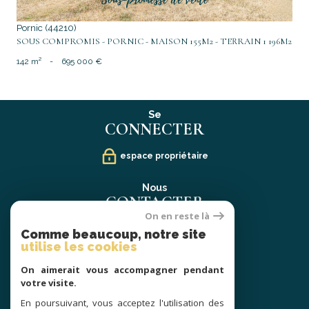
Pornic (44210)
SOUS COMPROMIS - PORNIC - MAISON 155M2 - TERRAIN 1 196M2
142 m²
-
695 000 €
Se
CONNECTER
espace propriétaire
Nous
CONTACTER
On en reste là
02 40 21 91 13
Comme beaucoup, notre site
contact@prestige-atlantique.fr
utilise les cookies
On aimerait vous accompagner pendant
Nous
votre visite.
SUIVRE
En poursuivant, vous acceptez l'utilisation des