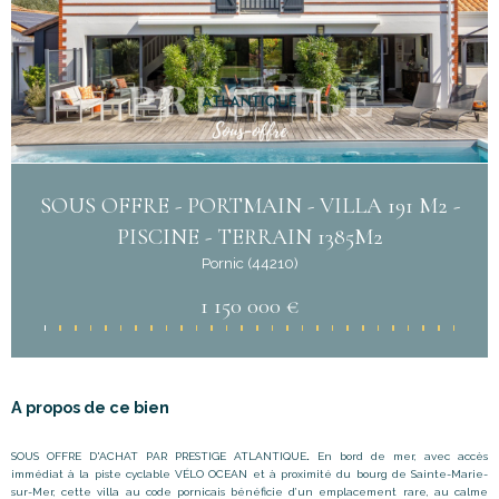
SOUS OFFRE - PORTMAIN - VILLA 191 M2 -
PISCINE - TERRAIN 1385M2
Pornic (44210)
1 150 000 €
A propos de ce bien
SOUS OFFRE D'ACHAT PAR PRESTIGE ATLANTIQUE
.
En bord de mer, avec accès
immédiat à la piste cyclable VÉLO OCEAN et à proximité du bourg de Sainte-Marie-
sur-Mer, cette villa au code pornicais bénéficie d
’
un emplacement rare, au calme