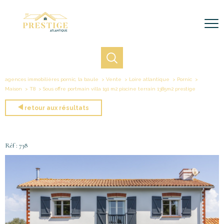
agences immobilières pornic, la baule
Vente
Loire atlantique
Pornic
Maison
T8
Sous offre portmain villa 191 m2 piscine terrain 1385m2 prestige
retour aux résultats
Réf : 738