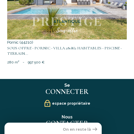
Pornic (44210)
SOUS OFFRE - PORNIC - VILLA 280M2 HABITABLES - PISCINE -
TERRAIN...
280 m²
-
997 500 €
Se
CONNECTER
espace propriétaire
Nous
CONTACTER
On en reste là