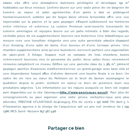
absolu elle offre une atmosphère balnéaire privilégiée et développe 191 m²
habitables sur deux niveaux. L
’
entrée s
’
ouvre sur une vaste pièce de vie baignée de
lumière où séjour et salon agrémentés d
’
un poêle à bois se prolongent
harmonieusement, sublimé par de larges baies vitrées l
’
ensemble offre une vue
imprenable sur la piscine et le parc paysager effaçant subtilement les frontières
entre intérieur et extérieur. La cuisine Premium semi-ouverte traversante de
lumière aménagée et équipée s
’
ouvre sur un patio intimiste à l
’
abri des regards,
véritable pièce de vie supplémentaire tournée vers l
’
extérieur. Une bibliothèque sur
mesure crée une transition élégante vers une suite parentale aboutie
disposant
d
’
un dressing, d
’
une salle de bains, d
’
un bureau et d
’
une terrasse privée. Une
chambre supplémentaire ainsi qu
’
une buanderie viennent parfaire une organisation
de plain-pied. À l’étage, l
’
espace nuit se compose de trois chambres toutes
entièrement tournées vers le panorama du jardin, deux salles d
’
eau récemment
rénovées complètent ce niveau. Édifiée sur une parcelle close de 1 385 m², joliment
paysager, plantée d
’
essences méditerranéennes, un grand garage avec local vélo et
une dépendance faisant office d'atelier donnent une touche finale à ce bien. Un
cadre de vie rare au cœur du Portmain où le bruit de l
’
océan accompagne le
quotidien depuis le jardin, mettant en valeur ce bien de première main aux
prestations soignées. “Les informations sur les risques auxquels ce bien est exposé
sont disponibles sur le site Géorisques
http://www.georisques.gouv.fr
”. Pour plus de
renseignements ou pour organiser une visite privée, contactez-nous sans plus
attendre, PRESTIGE ATLANTIQUE 02.40.21.91.13. Prix de vente 1 150 000€ FAI dont 5 %
d'honoraires agence à la charge de l'acquéreur soit un prix net vendeur de 1 095
238€ (RCS. Saint- Nazaire 897 587 946).
Partager ce bien