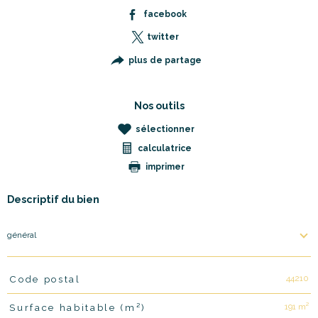
facebook
twitter
plus de partage
Nos outils
sélectionner
calculatrice
imprimer
Descriptif du bien
général
44210
Code postal
TRAD_PAMPERO_Caracteristique
Valeurs
191 m²
Surface habitable (m²)