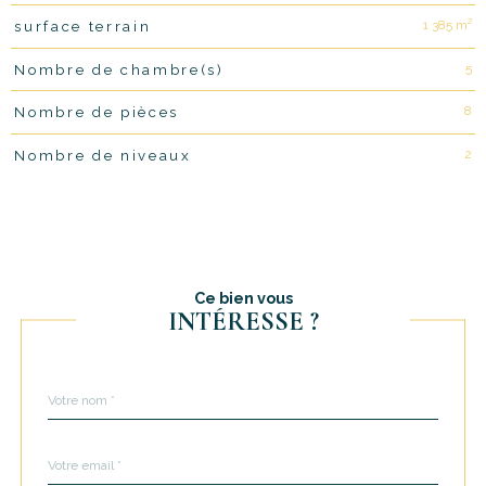
1 385 m²
surface terrain
5
Nombre de chambre(s)
8
Nombre de pièces
2
Nombre de niveaux
Ce bien vous
INTÉRESSE ?
Nom
Fieldset
*
par
défaut
email
*