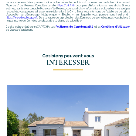
de vos données. Vous pouvez retirer votre consentement à tout moment en contactant directement
l’Agence / Le Réseau. Consultez le site
https://cnil.fr/fr
pour plus d’informations sur vos droits. Si vous
estimez, après avoir contacté l'Agence / le Réseau, que vos droits « Informatique et Libertés » ne sont pas
respectés, vous pouvez adresser une réclamation à la CNIL. Nous vous informons de l’existence de la liste
d'opposition au démarchage téléphonique « Bloctel », sur laquelle vous pouvez vous inscrire ici :
https://www.bloctel.gouv.fr
. Dans le cadre de la protection des Données personnelles, nous vous invitons à
ne pas inscrire de Données sensibles dans le champ de saisie libre.
Ce site est protégé par reCAPTCHA, les
Politiques de Confidentialité
et es
Conditions d'utilisation
de Google s'appliquent.
Ces biens peuvent vous
INTÉRESSER
voir le bien