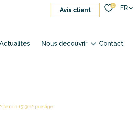
Langue
0
FR
avis client
Actualités
Nous découvrir
Contact
nos agences
notre équipe
devenir consultant
2 terrain 1513m2 prestige