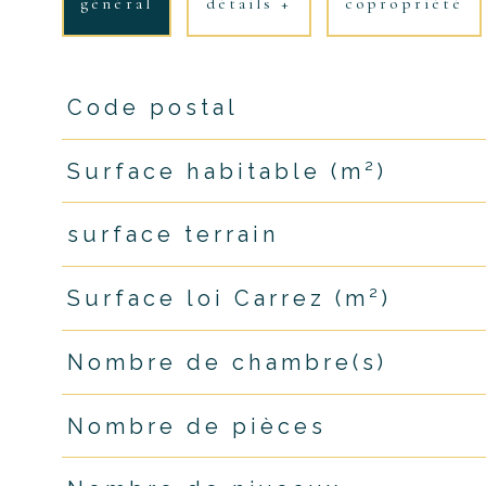
général
détails +
copropriété
Code postal
TRAD_PAMPERO_Caracteristique
Valeurs
Surface habitable (m²)
surface terrain
Surface loi Carrez (m²)
Nombre de chambre(s)
Nombre de pièces