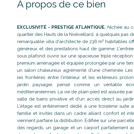
A propos de ce bien
EXCLUSIVITÉ - PRESTIGE ATLANTIQUE.
Nichée au ca
quartier des Hauts de la Noëveillard, à quelques pas d
remarquable villa d'architecte de 236 m² habitables of
généreux et des prestations haut de gamme. L'entrée
sous plafond ouvre sur une spacieuse triple réception
premium aménagée et équipée prolongée par une terras
un salon chaleureux agrémenté d'une cheminée. Les l
les frontières entre l'intérieur et les extérieurs pro
jardin paysager, pensé comme un véritable écr
méditerranéennes. La vie de plain-pied est assurée pa
salle de bains privative et d'un accès direct au jar
L'étage est entièrement dédié à une troisième suite av
famille et invités dans un cadre alliant confort et in
viennent parfaire la distribution. Edifiée sur une parce
des regards, un garage et un carport parfaitement 