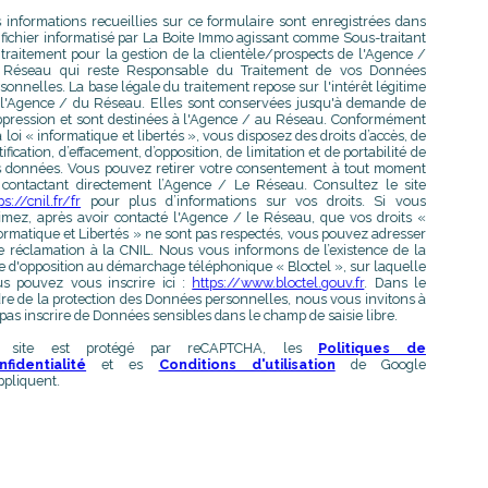
 informations recueillies sur ce formulaire sont enregistrées dans
fichier informatisé par La Boite Immo agissant comme Sous-traitant
traitement pour la gestion de la clientèle/prospects de l'Agence /
 Réseau qui reste Responsable du Traitement de vos Données
sonnelles. La base légale du traitement repose sur l'intérêt légitime
l'Agence / du Réseau. Elles sont conservées jusqu'à demande de
pression et sont destinées à l'Agence / au Réseau. Conformément
a loi « informatique et libertés », vous disposez des droits d’accès, de
tification, d’effacement, d’opposition, de limitation et de portabilité de
 données. Vous pouvez retirer votre consentement à tout moment
contactant directement l’Agence / Le Réseau. Consultez le site
ps://cnil.fr/fr
pour plus d’informations sur vos droits. Si vous
imez, après avoir contacté l'Agence / le Réseau, que vos droits «
ormatique et Libertés » ne sont pas respectés, vous pouvez adresser
 réclamation à la CNIL. Nous vous informons de l’existence de la
te d'opposition au démarchage téléphonique « Bloctel », sur laquelle
s pouvez vous inscrire ici :
https://www.bloctel.gouv.fr
. Dans le
re de la protection des Données personnelles, nous vous invitons à
pas inscrire de Données sensibles dans le champ de saisie libre.
 site est protégé par reCAPTCHA, les
Politiques de
nfidentialité
et es
Conditions d'utilisation
de Google
ppliquent.