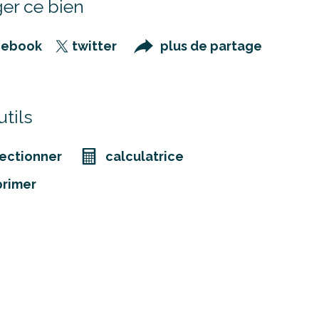
er ce bien
cebook
twitter
plus de partage
tils
ectionner
calculatrice
primer