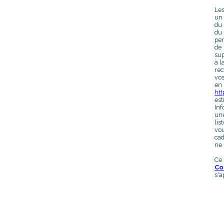
Les
un 
du 
du
per
de 
sup
à l
rec
vos
en 
htt
est
Inf
une
lis
vou
cad
ne 
Ce
Co
s'a