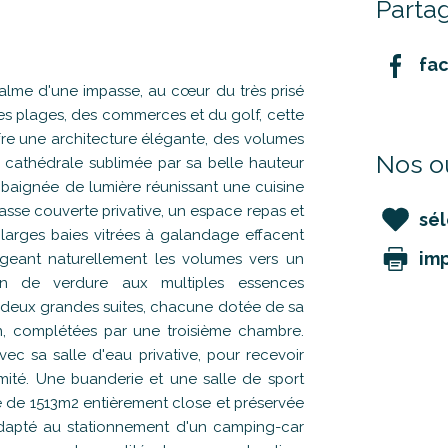
Partag
fa
lme d'une impasse, au cœur du très prisé
es plages, des commerces et du golf, cette
fre une architecture élégante, des volumes
Nos ou
 cathédrale sublimée par sa belle hauteur
 baignée de lumière réunissant une cuisine
se couverte privative, un espace repas et
sél
arges baies vitrées à galandage effacent
im
longeant naturellement les volumes vers un
in de verdure aux multiples essences
r deux grandes suites, chacune dotée de sa
din, complétées par une troisième chambre.
ec sa salle d'eau privative, pour recevoir
timité. Une buanderie et une salle de sport
lle de 1513m2 entièrement close et préservée
adapté au stationnement d'un camping-car