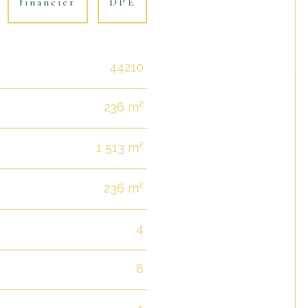
financier
DPE
44210
236 m²
1 513 m²
236 m²
4
8