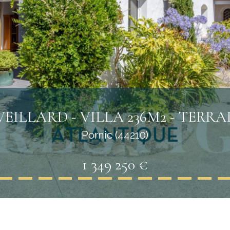
EILLARD - VILLA 236M2 - TERRAI
Pornic (44210)
1 349 250 €