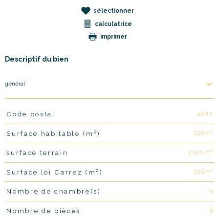
sélectionner
calculatrice
imprimer
Descriptif du bien
général
44210
Code postal
TRAD_PAMPERO_Caracteristique
Valeurs
226 m²
Surface habitable (m²)
2 500 m²
surface terrain
226 m²
Surface loi Carrez (m²)
5
Nombre de chambre(s)
9
Nombre de pièces