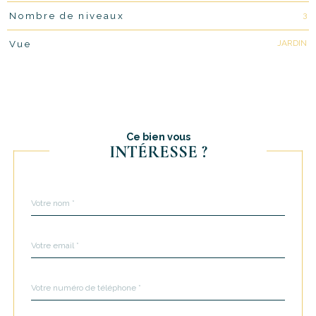
3
Nombre de niveaux
JARDIN
Vue
Ce bien vous
INTÉRESSE ?
Nom
Fieldset
*
par
défaut
email
*
Téléphone
*