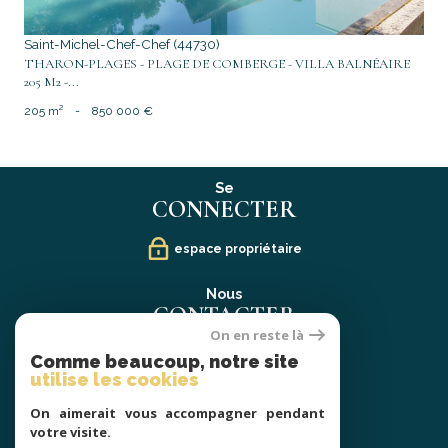
Saint-Michel-Chef-Chef (44730)
THARON-PLAGES - PLAGE DE COMBERGE - VILLA BALNÉAIRE
205 M2 -...
205 m²
-
850 000 €
Se
CONNECTER
espace propriétaire
Nous
CONTACTER
On en reste là
02 40 21 91 13
Comme beaucoup, notre site
contact@prestige-atlantique.fr
utilise les cookies
On aimerait vous accompagner pendant
Nous
votre visite.