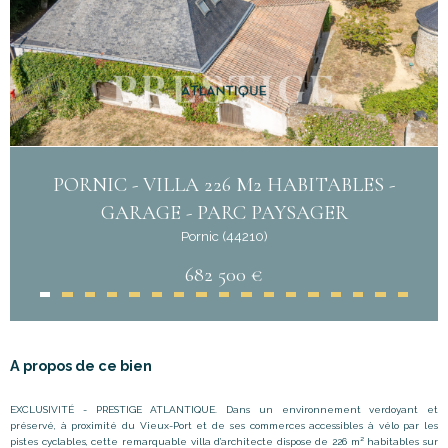
PORNIC - VILLA 226 M2 HABITABLES -
GARAGE - PARC PAYSAGER
Pornic (44210)
682 500 €
A propos de ce bien
EXCLUSIVITÉ - PRESTIGE ATLANTIQUE. Dans un environnement verdoyant et
préservé, à proximité du Vieux-Port et de ses commerces accessibles à vélo par les
pistes cyclables, cette remarquable villa d’architecte dispose de 226 m² habitables sur