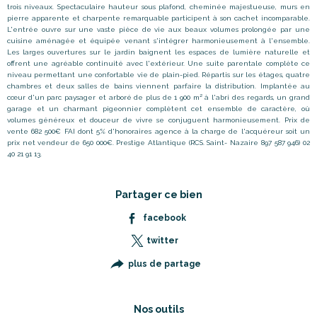
trois niveaux. Spectaculaire hauteur sous plafond, cheminée majestueuse, murs en
pierre apparente et charpente remarquable participent à son cachet incomparable.
L'entrée ouvre sur une vaste pièce de vie aux beaux volumes prolongée par une
cuisine aménagée et équipée venant s'intégrer harmonieusement à l'ensemble.
Les larges ouvertures sur le jardin baignent les espaces de lumière naturelle et
offrent une agréable continuité avec l'extérieur. Une suite parentale complète ce
niveau permettant une confortable vie de plain-pied. Répartis sur les étages, quatre
chambres et deux salles de bains viennent parfaire la distribution. Implantée au
cœur d'un parc paysager et arboré de plus de 1 900 m² à l'abri des regards, un grand
garage et un charmant pigeonnier complètent cet ensemble de caractère, où
volumes généreux et douceur de vivre se conjuguent harmonieusement. Prix de
vente 682 500€ FAI dont 5% d'honoraires agence à la charge de l'acquéreur soit un
prix net vendeur de 650 000€. Prestige Atlantique (RCS. Saint- Nazaire 897 587 946) 02
40 21 91 13.
Partager ce bien
facebook
twitter
plus de partage
Nos outils