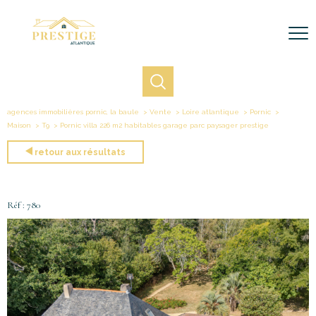
agences immobilières pornic, la baule
Vente
Loire atlantique
Pornic
Maison
T9
Pornic villa 226 m2 habitables garage parc paysager prestige
retour aux résultats
Réf : 780