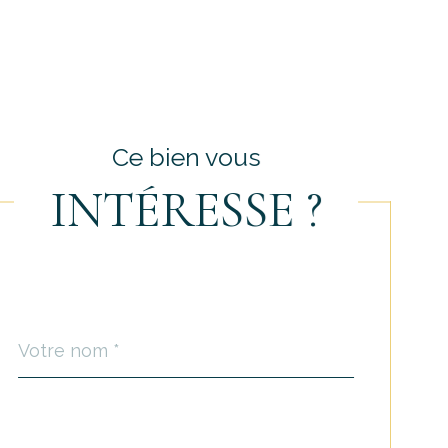
Ce bien vous
INTÉRESSE ?
Nom
Fieldset
*
par
défaut
email