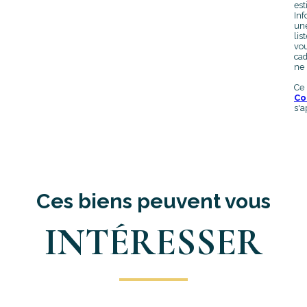
est
Inf
une
lis
vou
cad
ne 
Ce
Co
s'a
Ces biens peuvent vous
INTÉRESSER