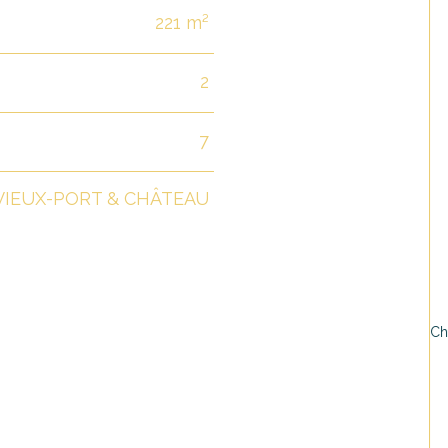
221 m²
2
7
VIEUX-PORT & CHÂTEAU
* C