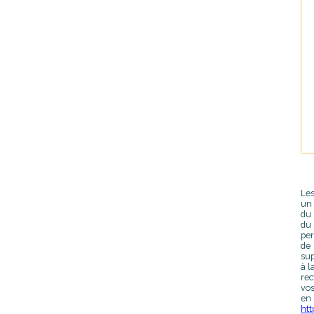
Les
un 
du 
du
per
de 
sup
à l
rec
vos
en 
htt