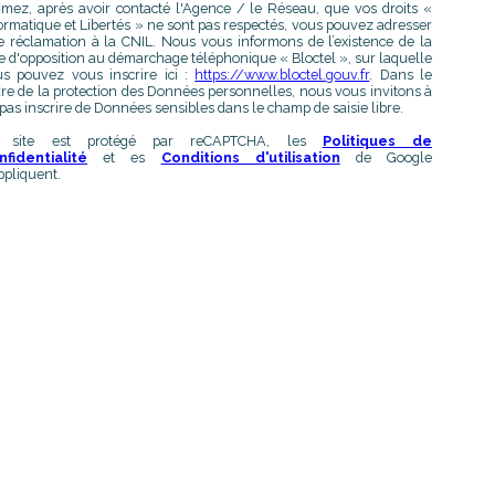
imez, après avoir contacté l'Agence / le Réseau, que vos droits «
ormatique et Libertés » ne sont pas respectés, vous pouvez adresser
 réclamation à la CNIL. Nous vous informons de l’existence de la
te d'opposition au démarchage téléphonique « Bloctel », sur laquelle
s pouvez vous inscrire ici :
https://www.bloctel.gouv.fr
. Dans le
re de la protection des Données personnelles, nous vous invitons à
pas inscrire de Données sensibles dans le champ de saisie libre.
 site est protégé par reCAPTCHA, les
Politiques de
nfidentialité
et es
Conditions d'utilisation
de Google
ppliquent.