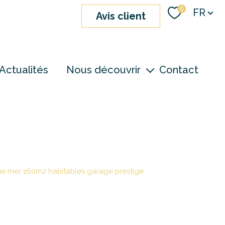
Langue
0
FR
avis client
Actualités
Nous découvrir
Contact
nos agences
notre équipe
devenir consultant
vue mer 160m2 habitables garage prestige