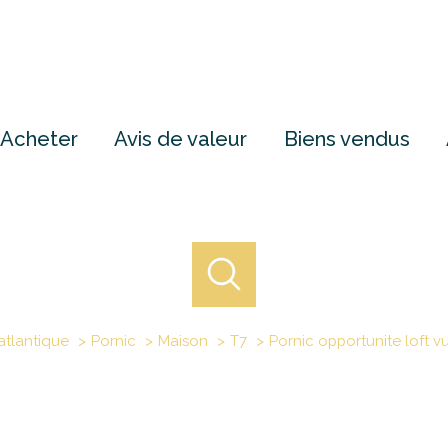
Acheter
Avis de valeur
Biens vendus
atlantique
Pornic
Maison
T7
Pornic opportunite loft 