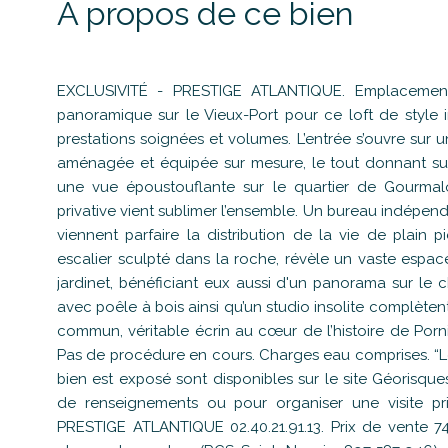
A propos de ce bien
EXCLUSIVITÉ - PRESTIGE ATLANTIQUE. Emplacement 
panoramique sur le Vieux-Port pour ce loft de style 
prestations soignées et volumes. L’entrée s’ouvre sur 
aménagée et équipée sur mesure, le tout donnant sur
une
vue époustouflante sur le quartier de Gourmal
privative vient sublimer l’ensemble. Un bureau indépen
viennent parfaire la distribution de la vie de plain p
escalier sculpté dans la roche, révèle un vaste espa
jardinet, bénéficiant eux aussi d'un panorama sur le 
avec poêle à bois ainsi qu’un studio insolite complèten
commun, véritable écrin au cœur de l’histoire de Porni
Pas de procédure en cours. Charges eau comprises. “Le
bien est exposé sont disponibles sur le site Géorisqu
de renseignements ou pour organiser une visite pri
PRESTIGE ATLANTIQUE 02.40.21.91.13. Prix de vente 7