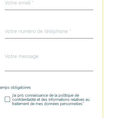
*
Téléphone
*
Message
Fieldset
*
par
défaut
hamps obligatoires
Validation
j'ai pris connaissance de la politique de
confidentialité et des informations relatives au
traitement de mes données personnelles*