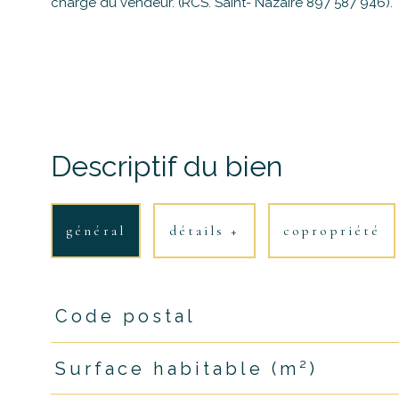
charge du vendeur. (RCS. Saint- Nazaire 897 587 946).
Descriptif du bien
général
détails +
copropriété
Code postal
TRAD_PAMPERO_Caracteristique
Valeurs
Surface habitable (m²)