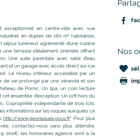
Partag
fa
exceptionnel en centre-ville avec vue
industriel en duplex de 160 m² habitables,
un séjour lumineux agrémenté d’une cuisine
Nos ou
 une terrasse idéalement orientée offrant
on. Une suite parentale avec salle d’eau
dant et un garage avec accès direct sur rue
sél
ied. Le niveau inférieur, accessible par un
im
ce de vie prolongé par une véranda et son
château de Pornic. Un spa, un coin lecture
t cet ensemble d’exception. Un loft hors du
c. Copropriété indépendante de trois lots.
s informations sur les risques auxquels ce
es
http://www.georisques.gouv.fr
”. Pour plus
vée, contactez-nous sans plus attendre,
49 000€, les honoraires agence sont à la