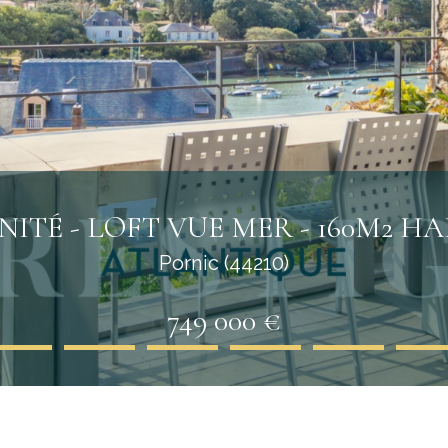
ITÉ - LOFT VUE MER - 160M2 H
Pornic (44210)
749 000 €