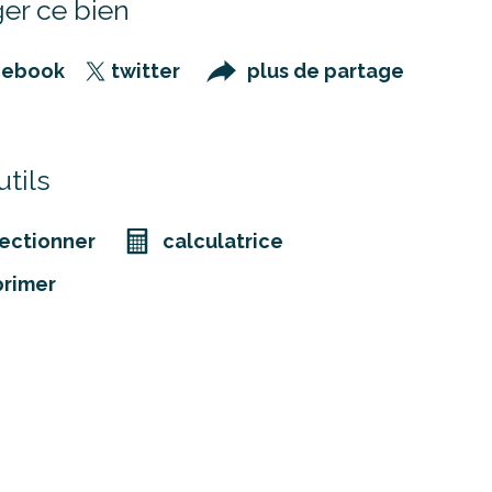
er ce bien
cebook
twitter
plus de partage
tils
ectionner
calculatrice
primer