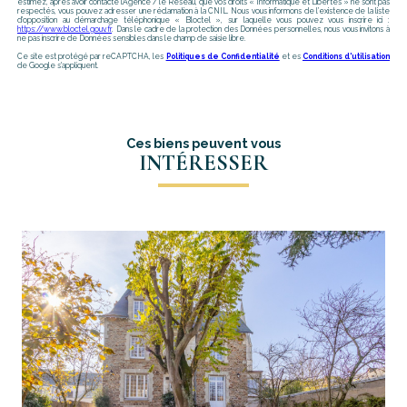
estimez, après avoir contacté l'Agence / le Réseau, que vos droits « Informatique et Libertés » ne sont pas
respectés, vous pouvez adresser une réclamation à la CNIL. Nous vous informons de l’existence de la liste
d'opposition au démarchage téléphonique « Bloctel », sur laquelle vous pouvez vous inscrire ici :
https://www.bloctel.gouv.fr
. Dans le cadre de la protection des Données personnelles, nous vous invitons à
ne pas inscrire de Données sensibles dans le champ de saisie libre.
Ce site est protégé par reCAPTCHA, les
Politiques de Confidentialité
et es
Conditions d'utilisation
de Google s'appliquent.
Ces biens peuvent vous
INTÉRESSER
voir le bien