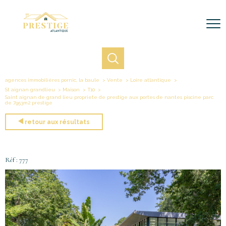
agences immobilières pornic, la baule
Vente
Loire atlantique
St aignan grandlieu
Maison
T10
Saint aignan de grand lieu propriete de prestige aux portes de nantes piscine parc
de 7953m2 prestige
retour aux résultats
Réf : 777