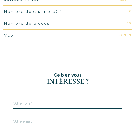
6
Nombre de chambre(s)
10
Nombre de pièces
JARDIN
Vue
Ce bien vous
INTÉRESSE ?
Nom
Fieldset
*
par
défaut
email
*