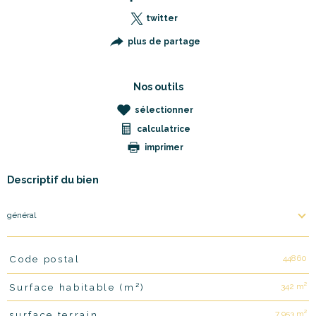
twitter
plus de partage
Nos outils
sélectionner
calculatrice
imprimer
Descriptif du bien
général
44860
Code postal
TRAD_PAMPERO_Caracteristique
Valeurs
342 m²
Surface habitable (m²)
7 953 m²
surface terrain