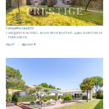
Carquefou (44470)
CARQUEFOU BOURG - MAISON DE MAÎTRE - 293M2 HABITABLES
- TERRAIN DE...
293 m²
-
995 000 €
voir le bien