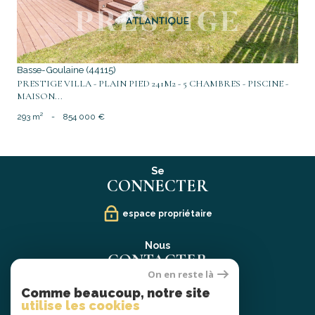
Basse-Goulaine (44115)
PRESTIGE VILLA - PLAIN PIED 241M2 - 5 CHAMBRES - PISCINE -
MAISON...
293 m²
-
854 000 €
Se
CONNECTER
espace propriétaire
Nous
CONTACTER
On en reste là
02 40 21 91 13
Comme beaucoup, notre site
contact@prestige-atlantique.fr
utilise les cookies