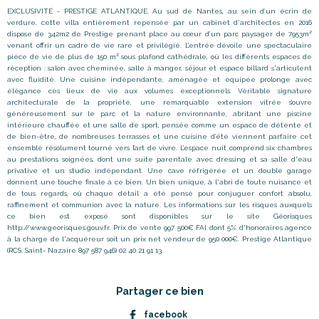
EXCLUSIVITÉ - PRESTIGE ATLANTIQUE. Au sud de Nantes, au sein d’un écrin de
verdure, cette villa entièrement repensée par un cabinet d'architectes en 2016
dispose de 342m2 de Prestige prenant place au cœur d’un parc paysager de 7953m²
venant offrir un cadre de vie rare et privilégié. L’entrée dévoile une spectaculaire
pièce de vie de plus de 150 m² sous plafond cathédrale, où les différents espaces de
réception : salon avec cheminée, salle à manger, séjour et espace billard s'articulent
avec fluidité. Une cuisine indépendante, aménagée et équipée prolonge avec
élégance ces lieux de vie aux volumes exceptionnels. Véritable signature
architecturale de la propriété, une remarquable extension vitrée s’ouvre
généreusement sur le parc et la nature environnante, abritant une piscine
intérieure chauffée et une salle de sport, pensée comme un espace de détente et
de bien-être, de nombreuses terrasses et une cuisine d’été viennent parfaire cet
ensemble résolument tourné vers l’art de vivre. L’espace nuit comprend six chambres
au prestations soignées, dont une suite parentale avec dressing et sa salle d'eau
privative et un studio indépendant. Une cave réfrigérée et un double garage
donnent une touche finale à ce bien. Un bien unique, à l'abri de toute nuisance et
de tous regards, où chaque détail a été pensé pour conjuguer confort absolu,
raffinement et communion avec la nature. Les informations sur les risques auxquels
ce bien est exposé sont disponibles sur le site Géorisques
http://www.georisques.gouv.fr. Prix de vente 997 500€ FAI dont 5% d'honoraires agence
à la charge de l'acquéreur soit un prix net vendeur de 950 000€. Prestige Atlantique
(RCS. Saint- Nazaire 897 587 946) 02 40 21 91 13.
Partager ce bien
facebook