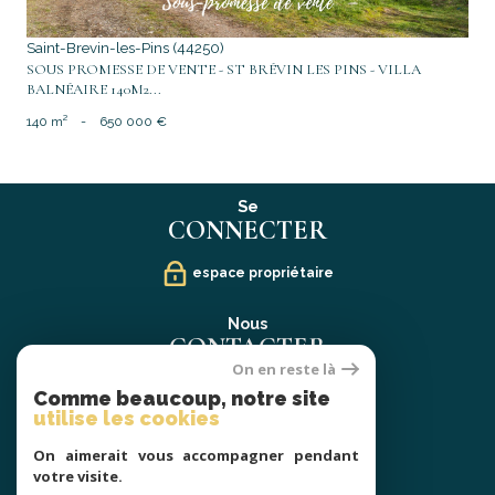
Saint-Brevin-les-Pins (44250)
SOUS PROMESSE DE VENTE - ST BRÉVIN LES PINS - VILLA
BALNÉAIRE 140M2...
140 m²
-
650 000 €
Se
CONNECTER
espace propriétaire
Nous
CONTACTER
On en reste là
02 40 21 91 13
Comme beaucoup, notre site
contact@prestige-atlantique.fr
utilise les cookies
On aimerait vous accompagner pendant
Nous
votre visite.