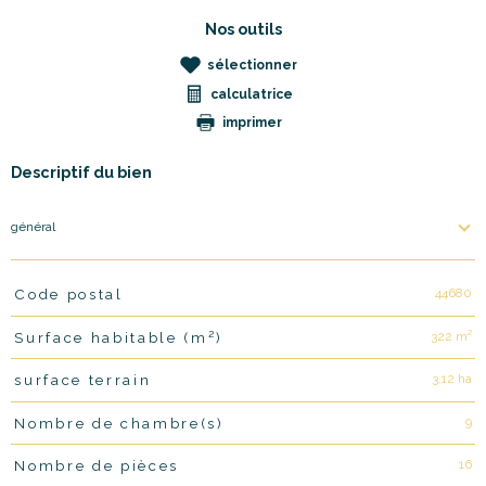
Nos outils
sélectionner
calculatrice
imprimer
Descriptif du bien
général
44680
Code postal
TRAD_PAMPERO_Caracteristique
Valeurs
322 m²
Surface habitable (m²)
3,12 ha
surface terrain
9
Nombre de chambre(s)
16
Nombre de pièces