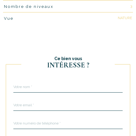
3
Nombre de niveaux
NATURE
Vue
Ce bien vous
INTÉRESSE ?
Nom
Fieldset
*
par
défaut
email
*
Téléphone
*