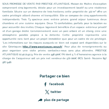
SOUS PROMESSE DE VENTE PAR PRESTIGE ATLANTIQUE
.
Maison de Maître d’exception
comprenant cinq logements, idéale pour un investissement locatif ou une résidence
familiale. Située sur un domaine de trois hectares, cette propriété de 322 m² offre un
cadre privilégié alliant charme et tranquillité. Elle se compose de cinq appartements
indépendants. Trois T3 spacieux avec entrée privée, grand séjour lumineux, deux
chambres et une cuisine équipée. Deux T2 confortables, parfaits pour la location ou
pour accueillir des invités. Chaque logement bénéficie d’un espace extérieur privatif
et d’un garage dédié. L’environnement, avec un parc arboré et un étang, crée une
atmosphère paisible propice à la détente. Cette propriété représente une
opportunité rare, tant pour un projet immobilier que pour un cadre de vie privilégié.
“Les informations sur les risques auxquels ce bien est exposé sont disponibles sur le
site Géorisques
http://www.georisques.gouv.fr
”. Pour plus de renseignements ou
pour organiser une visite privée, contactez-nous sans plus attendre, PRESTIGE
ATLANTIQUE 02.40.21.91.13. Prix de vente 598 500€ FAI dont 5 % d'honoraires agence à la
charge de l'acquéreur soit un prix net vendeur de 570 000€ (RCS. Saint- Nazaire 897
587 946).
Partager ce bien
facebook
twitter
plus de partage