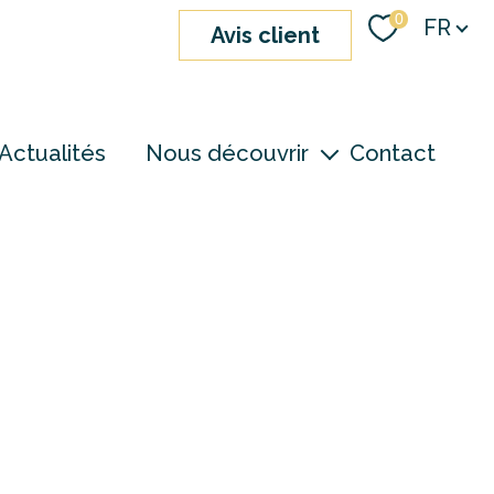
Langue
0
FR
avis client
Actualités
Nous découvrir
Contact
nos agences
notre équipe
devenir consultant