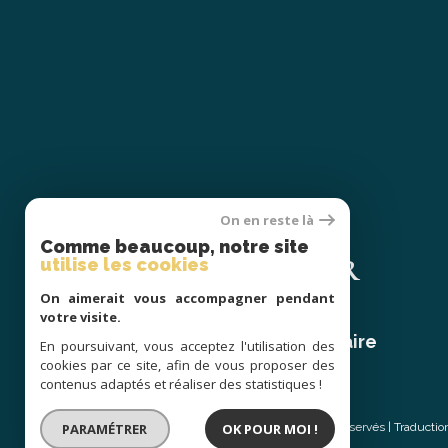
On en reste là
Se
Comme beaucoup, notre site
CONNECTER
utilise les cookies
On aimerait vous accompagner pendant
votre visite.
espace propriétaire
En poursuivant, vous acceptez l'utilisation des
cookies par ce site, afin de vous proposer des
contenus adaptés et réaliser des statistiques !
PARAMÉTRER
OK POUR MOI !
© 2026 | Tous droits réservés | Traducti