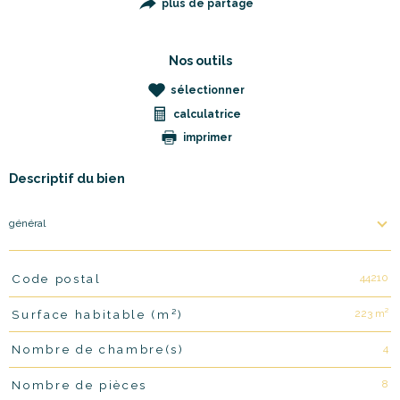
plus de partage
Nos outils
sélectionner
calculatrice
imprimer
Descriptif du bien
général
44210
Code postal
TRAD_PAMPERO_Caracteristique
Valeurs
223 m²
Surface habitable (m²)
4
Nombre de chambre(s)
8
Nombre de pièces