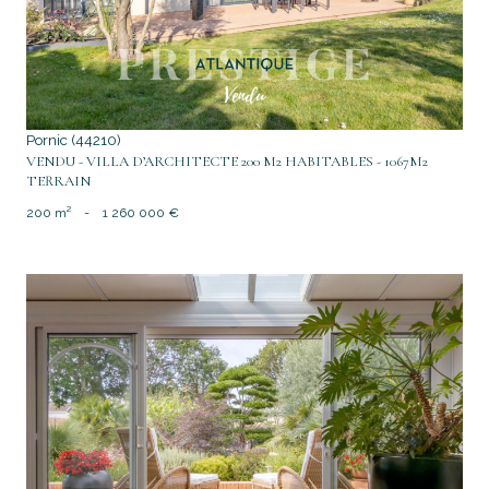
Pornic (44210)
VENDU - VILLA D’ARCHITECTE 200 M2 HABITABLES - 1067M2
TERRAIN
200 m²
-
1 260 000 €
voir le bien