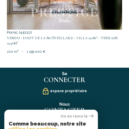
Pornic (44210)
VENDU - HAUT DE LA NOËVEILLARD - VILLA 220M² - TERRAIN
1946M²
220 m²
-
1 199 000 €
Se
CONNECTER
espace propriétaire
Nous
CONTACTER
On en reste là
02 40 21 91 13
Comme beaucoup, notre site
contact@prestige-atlantique.fr
utilise les cookies