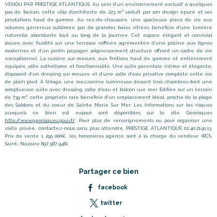
VENDU PAR PRESTIGE ATLANTIQUE. Au sein d’un environnement exclusif à quelques
pas de l’océan, cette villa d’architecte de 223 m² séduit par son design épuré et ses
prestations haut de gamme. Au rez-de-chaussée, une spacieuse pièce de vie aux
volumes généreux sublimée par de grandes baies vitrées bénéficie d’une lumière
naturelle abondante tout au long de la journée. Cet espace élégant et convivial
s’ouvre avec fluidité sur une terrasse raffinée agrémentée d’une piscine aux lignes
modernes et d’un jardin paysager soigneusement structuré offrant un cadre de vie
exceptionnel. La cuisine sur-mesure, aux finitions haut de gamme et entièrement
équipée, allie esthétisme et fonctionnalité. Une suite parentale intime et élégante,
disposant d’un dressing sur mesure et d’une salle d’eau privative complète cette vie
de plain pied. À l’étage, une mezzanine lumineuse dessert trois chambres dont une
somptueuse suite avec dressing, salle d’eau et balcon vue mer. Édifiée sur un terrain
de 739 m², cette propriété rare bénéficie d’un emplacement idéal, proche de la plage
des Sablons et du coeur de Sainte Marie Sur Mer. Les informations sur les risques
auxquels ce bien est exposé sont disponibles sur le site Géorisques
http://www.georisques.gouv.fr
”. Pour plus de renseignements ou pour organiser une
visite privée, contactez-nous sans plus attendre, PRESTIGE ATLANTIQUE 02.40.21.91.13.
Prix de vente 1 295 000€, les honoraires agence sont à la charge du vendeur. (RCS.
Saint- Nazaire 897 587 946).
Partager ce bien
facebook
twitter