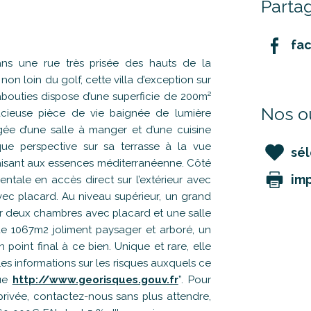
Partag
fa
 une rue très prisée des hauts de la
on loin du golf, cette villa d’exception sur
bouties dispose d’une superficie de 200m²
Nos ou
pacieuse pièce de vie baignée de lumière
ée d’une salle à manger et d’une cuisine
ue perspective sur sa terrasse à la vue
sél
paisant aux essences méditerranéenne. Côté
im
rentale en accès direct sur l’extérieur avec
vec placard. Au niveau supérieur, un grand
er deux chambres avec placard et une salle
de 1067m2 joliment paysager et arboré, un
oint final à ce bien. Unique et rare, elle
Les informations sur les risques auxquels ce
que
http://www.georisques.gouv.fr
”. Pour
privée, contactez-nous sans plus attendre,