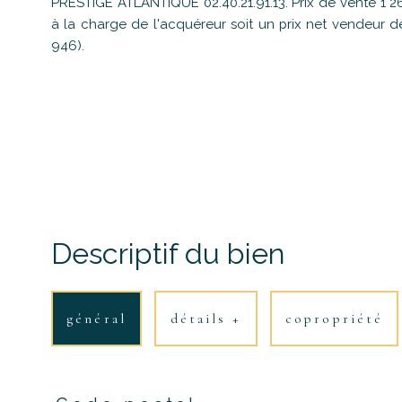
PRESTIGE ATLANTIQUE 02.40.21.91.13. Prix de vente 1 
à la charge de l'acquéreur soit un prix net vendeur 
946).
Descriptif du bien
général
détails +
copropriété