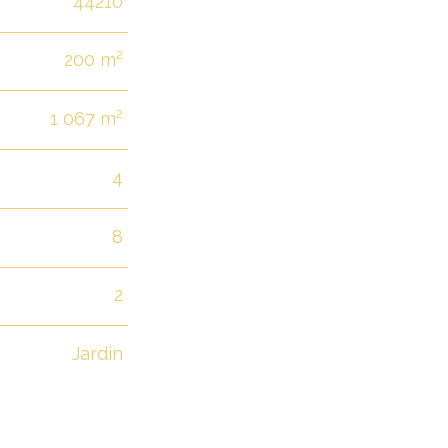
44210
200 m²
1 067 m²
4
8
2
Jardin