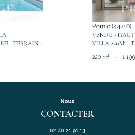
Pornic (44210)
LLA
VENDU - HAUT
NE - TERRAIN...
VILLA 220M² - 
220 m²
-
1 19
Nous
CONTACTER
02 40 21 91 13