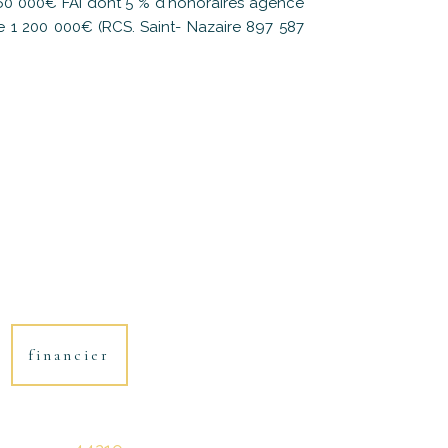
260 000€ FAI dont 5 % d'honoraires agence
de 1 200 000€ (RCS. Saint- Nazaire 897 587
financier