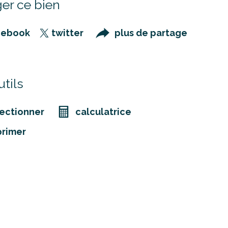
er ce bien
cebook
twitter
plus de partage
tils
ectionner
calculatrice
primer