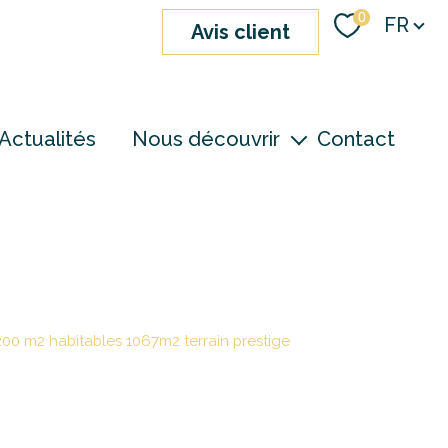
Langue
0
FR
avis client
Actualités
Nous découvrir
Contact
nos agences
notre équipe
devenir consultant
200 m2 habitables 1067m2 terrain prestige