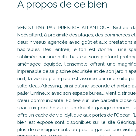
A propos de ce bien
VENDU PAR PAR PRESTIGE ATLANTIQUE. Nichée dans
Noëveillard, à proximité des plages, des commerces et n
deux niveaux agencée avec goût et aux prestations a
habitables. Dès l’entrée, le ton est donné : une s
sublimée par une belle hauteur sous plafond prolong
aménagée équipée, l'ensemble offrant une magnifiq
imprenable de sa piscine sécurisée et de son jardin a
nuit, la vie de plain-pied est assurée par une suite pa
salle d’eau/dressing, ainsi qu’une seconde chambre a
palier lumineux avec son espace bureau vient distribu
d’eau communicante. Edifiée sur une parcelle close 
spacieux pool house et un double garage donnent un p
offre un cadre de vie idyllique aux portes de l’Océan. "
bien est exposé sont disponibles sur le site Géoris
plus de renseignements ou pour organiser une visite 