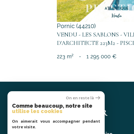
Pornic (44210)
VENDU - LES SABLONS - VI
D'ARCHITECTE 223M2 - PISCI
223 m²
-
1 295 000 €
On en reste là
Se
Comme beaucoup, notre site
CONNECTER
utilise les cookies
On aimerait vous accompagner pendant
votre visite.