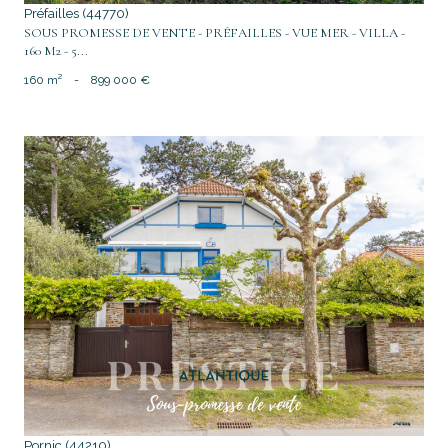
Préfailles (44770)
SOUS PROMESSE DE VENTE - PRÉFAILLES - VUE MER - VILLA -
160 M2 - 5...
160 m²
-
899 000 €
voir le bien
Pornic (44210)