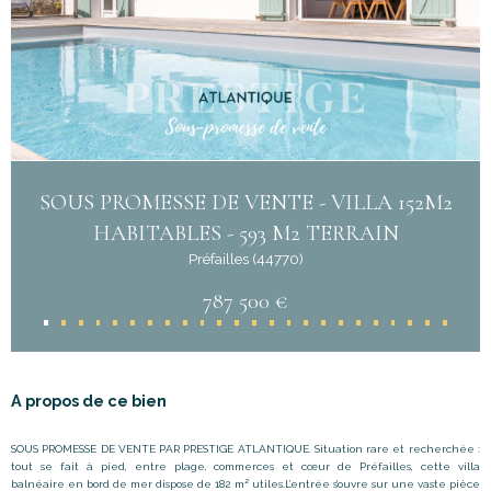
SOUS PROMESSE DE VENTE - VILLA 152M2
HABITABLES - 593 M2 TERRAIN
Préfailles (44770)
787 500 €
A propos de ce bien
SOUS PROMESSE DE VENTE PAR PRESTIGE ATLANTIQUE. Situation rare et recherchée :
tout se fait à pied, entre plage, commerces et cœur de Préfailles, cette villa
balnéaire en bord de mer dispose de 182 m² utiles.L
’
entrée s’ouvre sur une vaste pièce