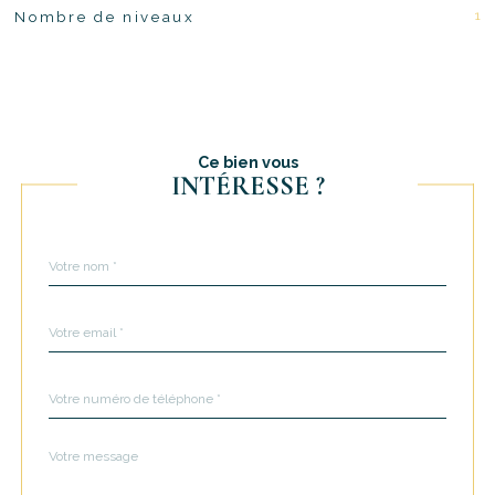
1
Nombre de niveaux
Ce bien vous
INTÉRESSE ?
Nom
Fieldset
*
par
défaut
email
*
Téléphone
*
Message
Fieldset
*
par
défaut