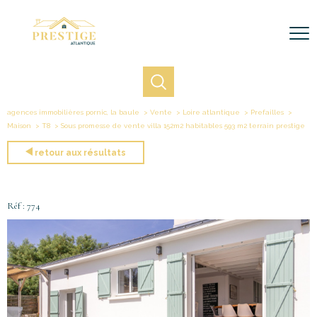
agences immobilières pornic, la baule
Vente
Loire atlantique
Prefailles
Maison
T8
Sous promesse de vente villa 152m2 habitables 593 m2 terrain prestige
retour aux résultats
Réf : 774