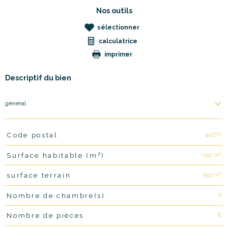
Nos outils
sélectionner
calculatrice
imprimer
Descriptif du bien
général
44770
Code postal
TRAD_PAMPERO_Caracteristique
Valeurs
152 m²
Surface habitable (m²)
593 m²
surface terrain
6
Nombre de chambre(s)
8
Nombre de pièces