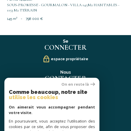
SOUS-PROMESSE - GOURMALON - VILLA 145M2 HABITABLES -
1153 M2 TERRAIN
145 m²
-
798 000 €
Se
CONNECTER
espace propriétaire
Nous
CONTACTER
On en reste là
02 40 21 91 13
Comme beaucoup, notre site
contact@prestige-atlantique.fr
utilise les cookies
On aimerait vous accompagner pendant
Nous
votre visite.
SUIVRE
En poursuivant, vous acceptez l'utilisation des
cookies par ce site, afin de vous proposer des