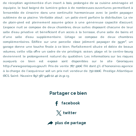
de réception agrémentée d
’
un insert à bois, prolongée de sa cuisine aménagée et
équipée, le tout baigné de lumière grâce à de nombreuses ouvertures permettant à
l
’
ensemble de s
’
inscrire dans une continuité harmonieuse avec le jardin paysager
sublimée de sa piscine. Véritable atout : un patio vient parfaire la distribution. La vie
de plain-pied est pleinement assurée grâce à une généreuse capacité d
’
accueil.
L
’
espace nuit se compose de deux chambres, deux suites disposant chacune de leur
salle d’eau privative et bénéficiant d’un accès à la terrasse, d’une salle de bains et
d'une salle d’eau supplémentaire. L’étage se compose de deux chambres
complémentaires. Édifiée sur une parcelle close joliment paysager de 593m², un
garage donne une touche finale à ce bien. Parfaitement située et dotée de beaux
volumes, cette villa offre un cadre de vie privilégié, océan, plage et le centre-bourg
deviennent le prolongement naturel du quotidien. Les informations sur les risques
auxquels ce bien est exposé sont disponibles sur le site Géorisques
http://www.georisques.gouv.fr. Prix de vente 787 500€ FAI dont 5% d'honoraires agence
à la charge de l'acquéreur soit un prix net vendeur de 750 000€. Prestige Atlantique
(RCS. Saint- Nazaire 897 587 946) 02 40 21 91 13.
Partager ce bien
facebook
twitter
plus de partage