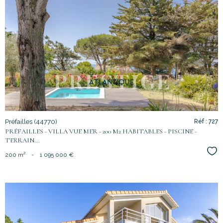
voir le
bien
Préfailles (44770)
Réf : 727
PRÉFAILLES - VILLA VUE MER - 200 M2 HABITABLES - PISCINE -
TERRAIN...
Sél
200 m²
-
1 095 000 €