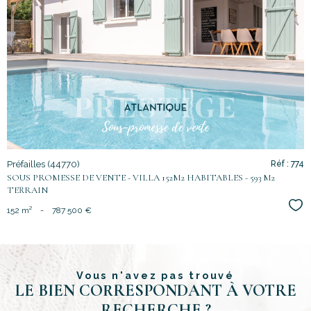
voir le
bien
Préfailles (44770)
Réf : 774
SOUS PROMESSE DE VENTE - VILLA 152M2 HABITABLES - 593 M2
TERRAIN
Sél
152 m²
-
787 500 €
Vous n'avez pas trouvé
LE BIEN CORRESPONDANT À VOTRE
RECHERCHE ?