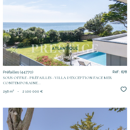
voir le
bien
Préfailles (44770)
Réf : 678
SOUS OFFRE - PRÉFAILLES - VILLA D'EXCEPTION FACE MER
CONTEMPORAINE...
Sél
256 m²
-
2 100 000 €