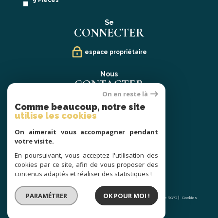
9 Pièces
Se
CONNECTER
espace propriétaire
Nous
CONTACTER
On en reste là
02 40 21 91 13
Comme beaucoup, notre site
contact@prestige-atlantique.fr
utilise les cookies
On aimerait vous accompagner pendant
Nous
votre visite.
SUIVRE
En poursuivant, vous acceptez l'utilisation des
cookies par ce site, afin de vous proposer des
contenus adaptés et réaliser des statistiques !
© 2026 | Tous droits réservés | Traduction powered by Google |
PARAMÉTRER
OK POUR MOI !
Nos honoraires
Plan du site
Mentions légales
Admin
Partenaires
Politique RGPD
Cookies