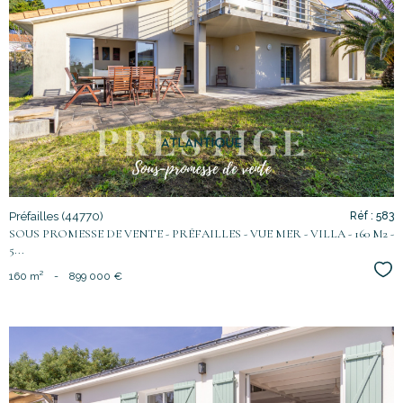
voir le
bien
Préfailles (44770)
Réf : 583
SOUS PROMESSE DE VENTE - PRÉFAILLES - VUE MER - VILLA - 160 M2 -
5...
Sél
160 m²
-
899 000 €