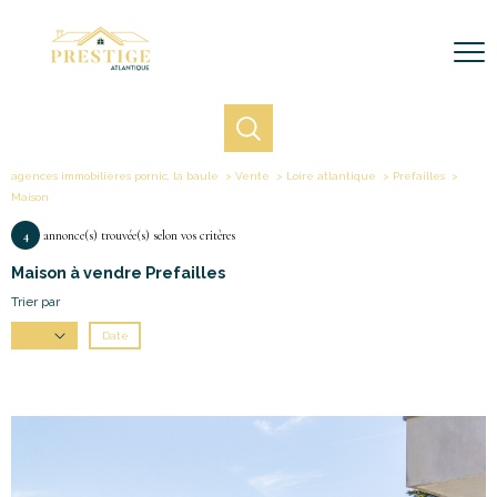
agences immobilières pornic, la baule
Vente
Loire atlantique
Prefailles
Maison
4
annonce(s) trouvée(s) selon vos critères
Maison à vendre Prefailles
Trier par
Date
Prix