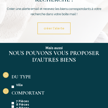
Créer une alerte email et recevez les biens correspondants à votre
recherche dans votre boîte mail !
créer l'alerte
Mais aussi
NOUS POUVONS VOUS PROPOSER
D'AUTRES BIENS
DU TYPE
Villa
COMPORTANT
7 Pièces
8 Pièces