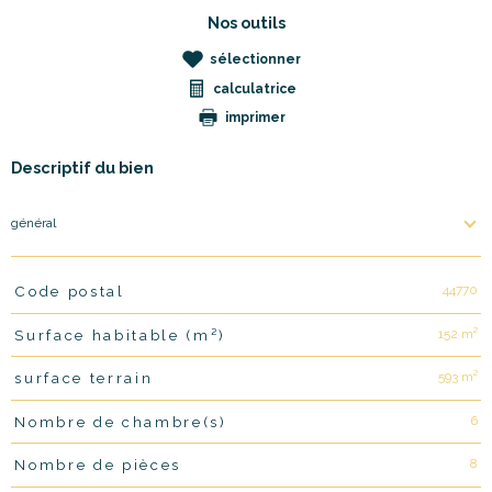
Nos outils
sélectionner
calculatrice
imprimer
Descriptif du bien
général
44770
Code postal
TRAD_PAMPERO_Caracteristique
Valeurs
152 m²
Surface habitable (m²)
593 m²
surface terrain
6
Nombre de chambre(s)
8
Nombre de pièces