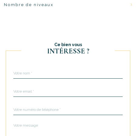
1
Nombre de niveaux
Ce bien vous
INTÉRESSE ?
Nom
Fieldset
*
par
défaut
email
*
Téléphone
*
Message
Fieldset
*
par
défaut