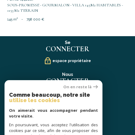
SOUS-PROMESSE - GOURMALON - VILLA 145M2 HABITABLES -
1153 M2 TERRAIN
145 m²
-
798 000 €
Se
CONNECTER
espace propriétaire
Nous
CONTACTER
On en reste là
02 40 21 91 13
Comme beaucoup, notre site
contact@prestige-atlantique.fr
utilise les cookies
On aimerait vous accompagner pendant
Nous
votre visite.
SUIVRE
En poursuivant, vous acceptez l'utilisation des
cookies par ce site, afin de vous proposer des