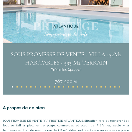
SOUS PROMESSE DE VENTE - VILLA 152M2
HABITABLES - 593 M2 TERRAIN
Préfailles (44770)
787 500 €
A propos de ce bien
SOUS PROMESSE DE VENTE PAR PRESTIGE ATLANTIQUE. Situation rare et recherchée :
tout se fait à pied, entre plage, commerces et cœur de Préfailles, cette villa
balnéaire en bord de mer dispose de 182 m² utiles.L
’
entrée s’ouvre sur une vaste pièce