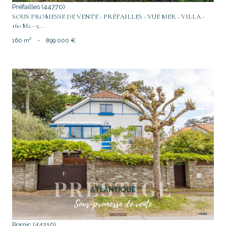
Préfailles (44770)
SOUS PROMESSE DE VENTE - PRÉFAILLES - VUE MER - VILLA -
160 M2 - 5...
160 m²
-
899 000 €
voir le bien
Pornic (44210)