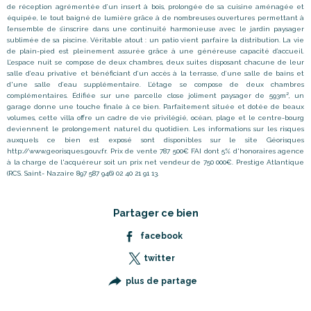
de réception agrémentée d
’
un insert à bois, prolongée de sa cuisine aménagée et
équipée, le tout baigné de lumière grâce à de nombreuses ouvertures permettant à
l
’
ensemble de s
’
inscrire dans une continuité harmonieuse avec le jardin paysager
sublimée de sa piscine. Véritable atout : un patio vient parfaire la distribution. La vie
de plain-pied est pleinement assurée grâce à une généreuse capacité d
’
accueil.
L
’
espace nuit se compose de deux chambres, deux suites disposant chacune de leur
salle d’eau privative et bénéficiant d’un accès à la terrasse, d’une salle de bains et
d'une salle d’eau supplémentaire. L’étage se compose de deux chambres
complémentaires. Édifiée sur une parcelle close joliment paysager de 593m², un
garage donne une touche finale à ce bien. Parfaitement située et dotée de beaux
volumes, cette villa offre un cadre de vie privilégié, océan, plage et le centre-bourg
deviennent le prolongement naturel du quotidien. Les informations sur les risques
auxquels ce bien est exposé sont disponibles sur le site Géorisques
http://www.georisques.gouv.fr. Prix de vente 787 500€ FAI dont 5% d'honoraires agence
à la charge de l'acquéreur soit un prix net vendeur de 750 000€. Prestige Atlantique
(RCS. Saint- Nazaire 897 587 946) 02 40 21 91 13.
Partager ce bien
facebook
twitter
plus de partage