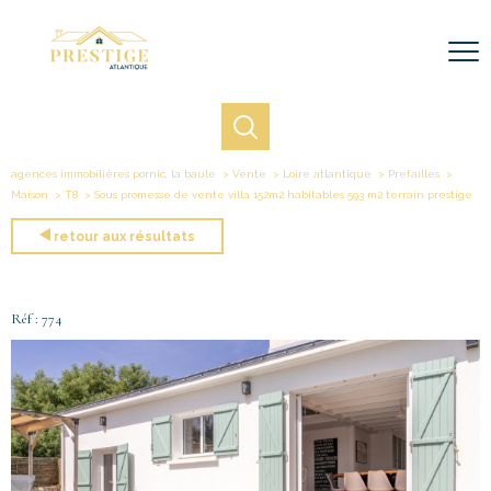
agences immobilières pornic, la baule
Vente
Loire atlantique
Prefailles
Maison
T8
Sous promesse de vente villa 152m2 habitables 593 m2 terrain prestige
retour aux résultats
Réf : 774