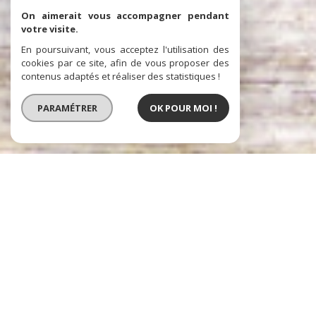
On aimerait vous accompagner pendant
votre visite.
En poursuivant, vous acceptez l'utilisation des
cookies par ce site, afin de vous proposer des
contenus adaptés et réaliser des statistiques !
PARAMÉTRER
OK POUR MOI !
Prestige Atlantique
IMMOBILIER D'EXCEPTION À PORNIC,
NANTES ET LA BAULE
Prestige Atlantique, une agence immobilière spécialisée dans la vente
de biens immobiliers d’exception.
Implantée sur la Loire Atlantique, l’agence Prestige Atlantique est