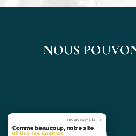
NOUS POUVON
On en reste là
Se
Comme beaucoup, notre site
CONNECTER
utilise les cookies