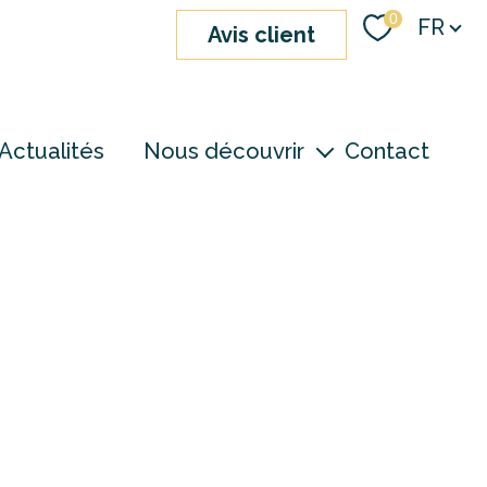
Langue
0
FR
avis client
Actualités
Nous découvrir
Contact
nos agences
notre équipe
devenir consultant