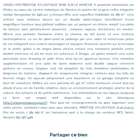
VENDU PAR PRESTIGE ATLANTIQUE. RARE SUR LE MARCHÉ. À proximité immédiate de
l’Erdre, au cœur du centre historique de Nantes et proche de la gare, cette élégante
maison bourgeoise de 1900 sur 3 niveaux offre une superficie habitable de 180 m² . Une
entrée avec vestiaire s’ouvre sur un double salon/séjour bénéficiant d’une
magnifique hauteur sous plafond, sublimé par un parquet en chêne massif. Les codes
de l’ancien sont parfaitement conservés : cimaises, rosaces, cheminées en marbre,
offrant une parfaite harmonie entre le charme du XIX siècle et une écriture
contemporaine. La vie de plain-pied se prolonge par une vaste et lumineuse pièce
de vie intégrant une cuisine aménagée et équipée Premium, ouverte sur la terrasse
et le jardin grâce à de larges baies vitrées, créant une harmonie parfaite entre
confort intérieur et art de vivre en extérieur. À l’étage, un palier dessert une suite
parentale avec dressing et salle d’eau ainsi qu’un spacieux bureau. Une chambre
supplémentaire et une salle de bains moderne avec double vasque viennent
parfaire ce niveau. L’espace nuit est complété de trois chambres confortables et
baignées de lumière, disposant de rangements intégrés, nichées sous les toits du
dernier étage. Un sous-sol comprenant une buanderie et un garage complète ce
bien de caractère. Édifiée sur une parcelle de 357 m², cette demeure réunit tous les
atouts d’une vie de famille citadine, dans un environnement privilégié, proche de la
nature, des artisans et de petits commerces. “Les informations sur les risques auxquels
ce bien est exposé sont disponibles sur le site Géorisques
http://www.georisques.gouv.fr
”. Pour plus de renseignements ou pour organiser une
visite privée, contactez-nous sans plus attendre, PRESTIGE ATLANTIQUE 02.40.21.91.13.
Prix de vente 1 185 000 €, les honoraires sont à la charge du vendeur (RCS. Saint-
Nazaire 897 587 946).
Partager ce bien