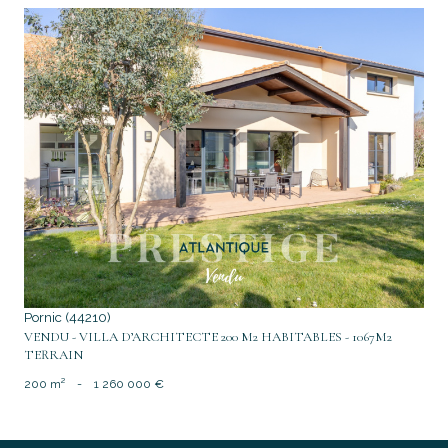
voir le bien
Pornic (44210)
VENDU - VILLA D’ARCHITECTE 200 M2 HABITABLES - 1067M2
TERRAIN
200 m²
-
1 260 000 €