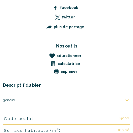
facebook
twitter
plus de partage
Nos outils
sélectionner
calculatrice
imprimer
Descriptif du bien
général
44000
Code postal
TRAD_PAMPERO_Caracteristique
Valeurs
180 m²
Surface habitable (m²)