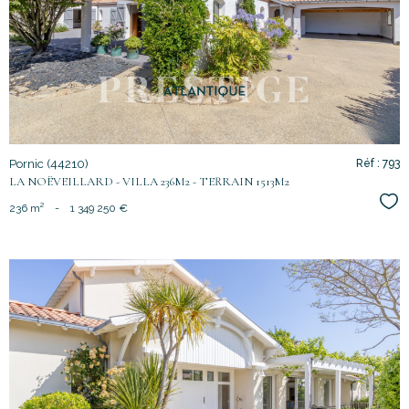
bien
Pornic (44210)
Réf : 793
LA NOËVEILLARD - VILLA 236M2 - TERRAIN 1513M2
Sél
236 m²
-
1 349 250 €
voir le