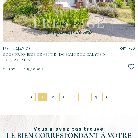
bien
Pornic (44210)
Réf : 760
SOUS PROMESSE DE VENTE - DOMAINE DU CALYPSO -
EMPLACEMENT...
Sél
208 m²
-
1 197 000 €
1
2
3
4
...
5
Vous n'avez pas trouvé
LE BIEN CORRESPONDANT À VOTRE