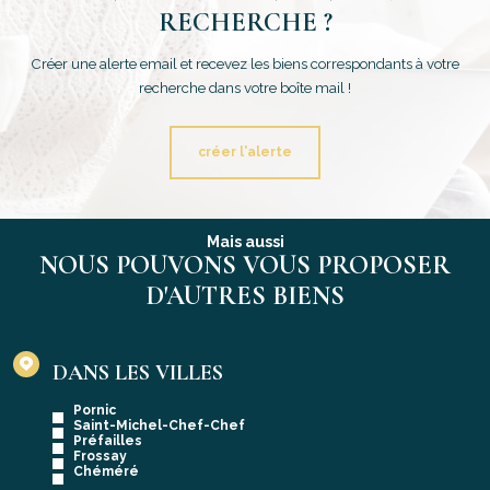
RECHERCHE ?
Créer une alerte email et recevez les biens correspondants à votre
recherche dans votre boîte mail !
créer l'alerte
Mais aussi
NOUS POUVONS VOUS PROPOSER
D'AUTRES BIENS
DANS LES VILLES
Pornic
Saint-Michel-Chef-Chef
Préfailles
Frossay
Chéméré