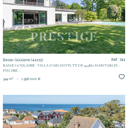
voir le
bien
Basse-Goulaine (44115)
Réf : 741
BASSE-GOULAINE - VILLA D'ARCHITECTE DE 344M2 HABITABLES -
PISCINE...
Sél
344 m²
-
1 596 000 €