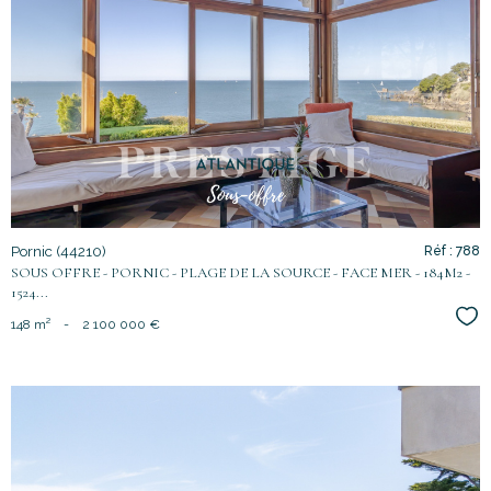
voir le
bien
Pornic (44210)
Réf : 788
SOUS OFFRE - PORNIC - PLAGE DE LA SOURCE - FACE MER - 184M2 -
1524...
Sél
148 m²
-
2 100 000 €