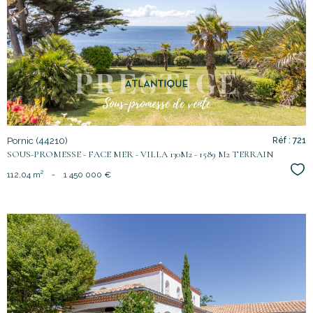
voir le
bien
Pornic (44210)
Réf : 721
SOUS-PROMESSE - FACE MER - VILLA 130M2 - 1589 M2 TERRAIN
Sél
112,04 m²
-
1 450 000 €
voir le