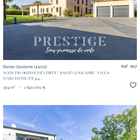
voir le
bien
Basse-Goulaine (44115)
Réf : 607
SOUS PROMESSE DE VENTE - BASSE GOULAINE - VILLA
D'ARCHITECTE 304...
Sél
304 m²
-
1 640 000 €