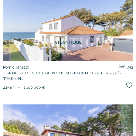
voir le
bien
Pornic (44210)
Réf : 743
PORNIC - CORNICHE DU PORTEAU - FACE MER - VILLA 225M² -
TERRAIN...
Sél
225 m²
-
2 100 000 €