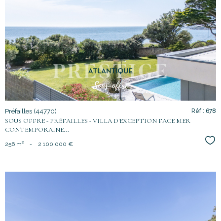
voir le
bien
Préfailles (44770)
Réf : 678
SOUS OFFRE - PRÉFAILLES - VILLA D'EXCEPTION FACE MER
CONTEMPORAINE...
Sél
256 m²
-
2 100 000 €