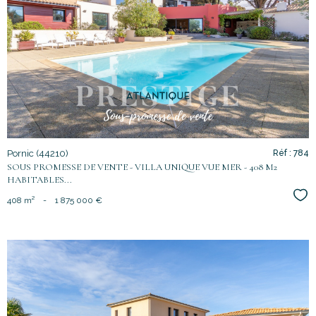
voir le
bien
Pornic (44210)
Réf : 784
SOUS PROMESSE DE VENTE - VILLA UNIQUE VUE MER - 408 M2
HABITABLES...
Sél
408 m²
-
1 875 000 €