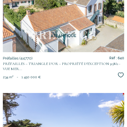
voir le
bien
Préfailles (44770)
Réf : 640
PRÉFAILLES – TRIANGLE D’OR – PROPRIÉTÉ D’EXCEPTION 323M2 -
VUE MER...
Sél
234 m²
-
1 450 000 €