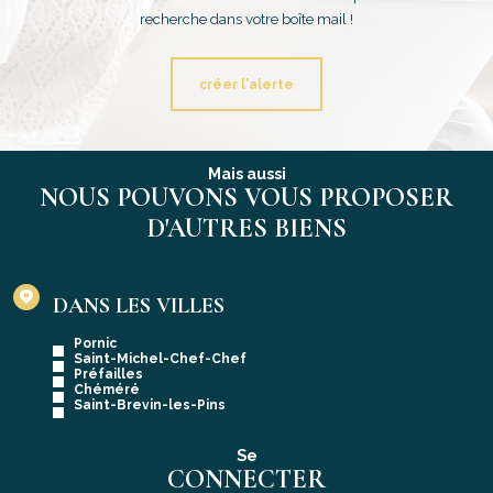
recherche dans votre boîte mail !
créer l'alerte
Mais aussi
NOUS POUVONS VOUS PROPOSER
D'AUTRES BIENS
DANS LES VILLES
Pornic
Saint-Michel-Chef-Chef
Préfailles
Chéméré
Saint-Brevin-les-Pins
Se
CONNECTER