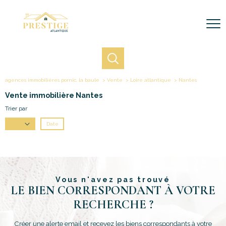
agences immobilières pornic, la baule
Vente
Loire atlantique
Nantes
Vente immobilière Nantes
Trier par
Date
Prix
Vous n'avez pas trouvé
LE BIEN CORRESPONDANT À VOTRE
RECHERCHE ?
Créer une alerte email et recevez les biens correspondants à votre