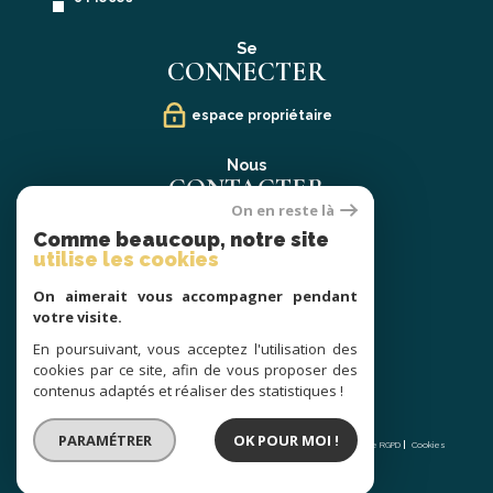
Se
CONNECTER
espace propriétaire
Nous
CONTACTER
On en reste là
02 40 21 91 13
Comme beaucoup, notre site
contact@prestige-atlantique.fr
utilise les cookies
On aimerait vous accompagner pendant
Nous
votre visite.
SUIVRE
En poursuivant, vous acceptez l'utilisation des
cookies par ce site, afin de vous proposer des
contenus adaptés et réaliser des statistiques !
© 2026 | Tous droits réservés | Traduction powered by Google |
PARAMÉTRER
OK POUR MOI !
Nos honoraires
Plan du site
Mentions légales
Admin
Partenaires
Politique RGPD
Cookies