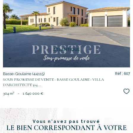
voir le
bien
Basse-Goulaine (44115)
Réf : 607
SOUS PROMESSE DE VENTE - BASSE GOULAINE - VILLA
D'ARCHITECTE 304...
Sél
304 m²
-
1 640 000 €
Vous n'avez pas trouvé
LE BIEN CORRESPONDANT À VOTRE