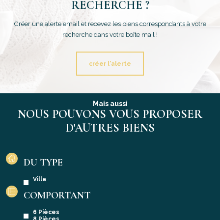
RECHERCHE ?
Créer une alerte email et recevez les biens correspondants à votre
recherche dans votre boîte mail !
créer l'alerte
Mais aussi
NOUS POUVONS VOUS PROPOSER
D'AUTRES BIENS
DU TYPE
Villa
COMPORTANT
6 Pièces
8 Pièces