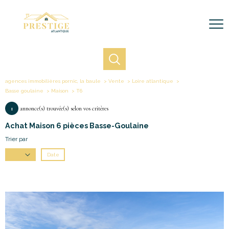
agences immobilières pornic, la baule
Vente
Loire atlantique
Basse goulaine
Maison
T6
1
annonce(s) trouvée(s) selon vos critères
Achat Maison 6 pièces Basse-Goulaine
Trier par
Date
Prix