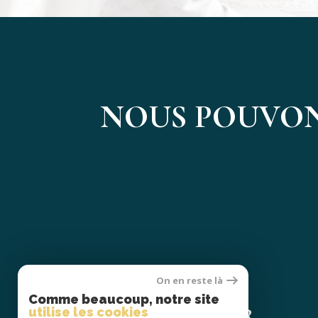
NOUS POUVON
On en reste là
Se
Comme beaucoup, notre site
CONNECTER
utilise les cookies