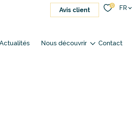
Langue
0
FR
avis client
Actualités
Nous découvrir
Contact
nos agences
notre équipe
devenir consultant