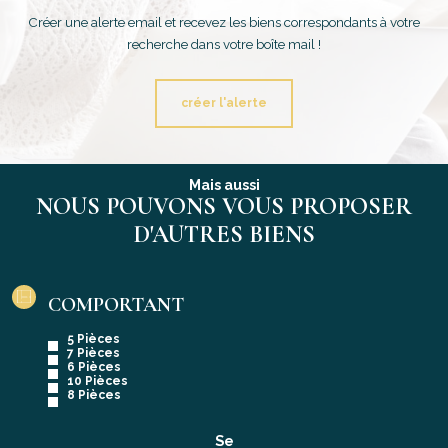
Créer une alerte email et recevez les biens correspondants à votre
recherche dans votre boîte mail !
créer l'alerte
Mais aussi
NOUS POUVONS VOUS PROPOSER
D'AUTRES BIENS
COMPORTANT
5 Pièces
7 Pièces
6 Pièces
10 Pièces
8 Pièces
Se