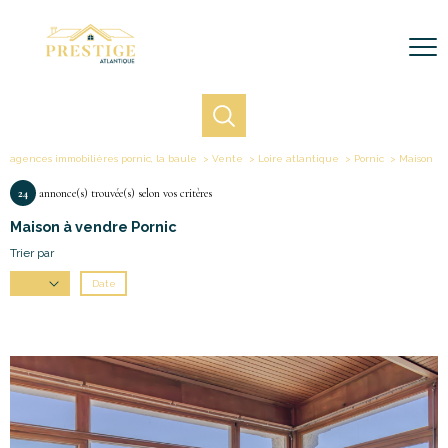
agences immobilières pornic, la baule
Vente
Loire atlantique
Pornic
Maison
24
annonce(s) trouvée(s) selon vos critères
Maison à vendre Pornic
Trier par
Date
Prix