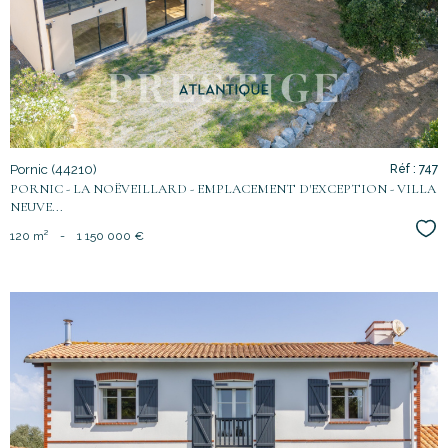
bien
Pornic (44210)
Réf : 747
PORNIC - LA NOËVEILLARD - EMPLACEMENT D'EXCEPTION - VILLA
NEUVE...
Sél
120 m²
-
1 150 000 €
voir le