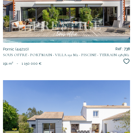
bien
Pornic (44210)
Réf : 738
SOUS OFFRE - PORTMAIN - VILLA 191 M2 - PISCINE - TERRAIN 1385M2
Sél
191 m²
-
1 150 000 €
voir le
bien