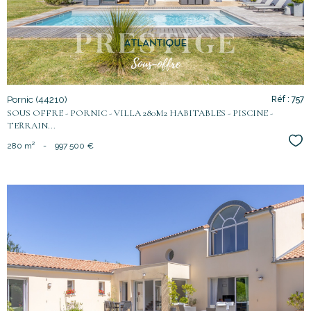
Pornic (44210)
Réf : 757
SOUS OFFRE - PORNIC - VILLA 280M2 HABITABLES - PISCINE -
TERRAIN...
Sél
280 m²
-
997 500 €
voir le
bien