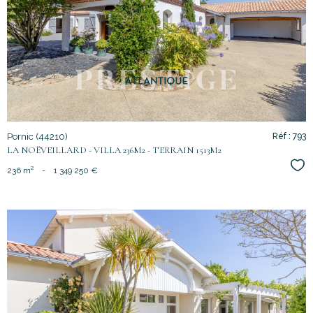
voir le
bien
Pornic (44210)
Réf : 793
LA NOËVEILLARD - VILLA 236M2 - TERRAIN 1513M2
Sél
236 m²
-
1 349 250 €
voir le