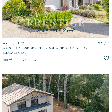
bien
Pornic (44210)
Réf : 760
SOUS PROMESSE DE VENTE - DOMAINE DU CALYPSO -
EMPLACEMENT...
Sél
208 m²
-
1 197 000 €
voir le