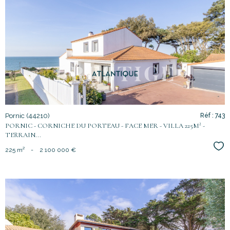
voir le
bien
Pornic (44210)
Réf : 743
PORNIC - CORNICHE DU PORTEAU - FACE MER - VILLA 225M² -
TERRAIN...
Sél
225 m²
-
2 100 000 €