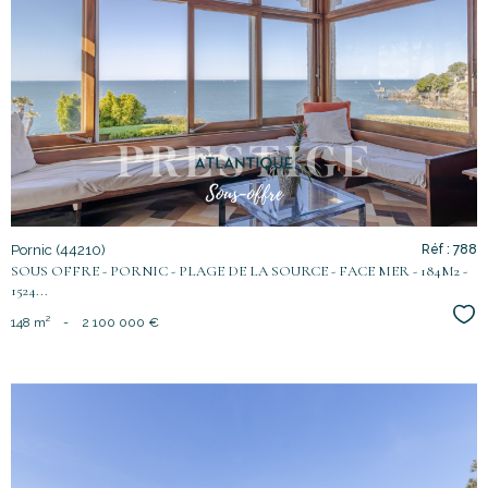
voir le
bien
Pornic (44210)
Réf : 788
SOUS OFFRE - PORNIC - PLAGE DE LA SOURCE - FACE MER - 184M2 -
1524...
Sél
148 m²
-
2 100 000 €