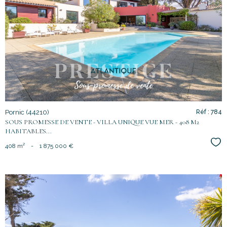
voir le
bien
Pornic (44210)
Réf : 784
SOUS PROMESSE DE VENTE - VILLA UNIQUE VUE MER - 408 M2
HABITABLES...
Sél
408 m²
-
1 875 000 €