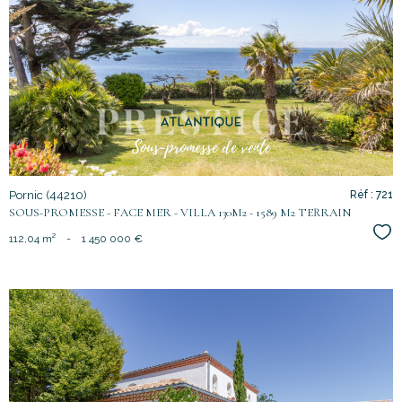
voir le
bien
Pornic (44210)
Réf : 721
SOUS-PROMESSE - FACE MER - VILLA 130M2 - 1589 M2 TERRAIN
Sél
112,04 m²
-
1 450 000 €