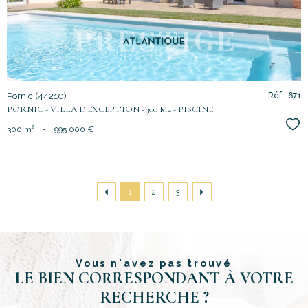
Pornic (44210)
Réf : 671
PORNIC - VILLA D'EXCEPTION - 300 M2 - PISCINE
Sél
300 m²
-
995 000 €
1
2
3
Vous n'avez pas trouvé
LE BIEN CORRESPONDANT À VOTRE
RECHERCHE ?